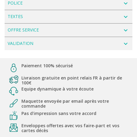
navigate_next
POLICE
navigate_next
TEXTES
navigate_next
OFFRE SERVICE
navigate_next
VALIDATION
Paiement 100% sécurisé
Livraison gratuite en point relais FR à partir de
100€
Equipe dynamique à votre écoute
Maquette envoyée par email après votre
commande
Pas d'impression sans votre accord
Enveloppes offertes avec vos faire-part et vos
cartes décès