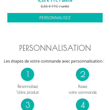
0,33 € TTC / unité
Prix de base
0,55 € TTC / unité
PERSONNALISEZ
PERSONNALISATION
Les étapes de votre commande avec personnalisation :
1
2
Personnalisez
Passez
Votre produit
votre commande
3
4