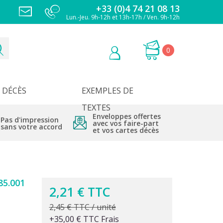
+33 (0)4 74 21 08 13
Lun.-Jeu. 9h-12h et 13h-17h / Ven. 9h-12h
0
DÉCÈS
EXEMPLES DE
TEXTES
Enveloppes offertes
Pas d'impression
avec vos faire-part
sans votre accord
et vos cartes décès
5.001
2,21 € TTC
2,45 € TTC / unité
+35,00 € TTC Frais