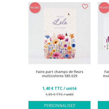
PROMO
PROMO
Faire-part champs de fleurs
Fa
multicolores 585.029
mul
Prix
1,40 € TTC / unité
Prix de base
1,55 € TTC / unité
PERSONNALISEZ