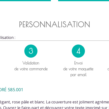
PERSONNALISATION
isation :
3
4
Validation
Envoi
de votre commande
de votre maquette
par email
ORÉ 585.001
égant, rose pâle et blanc. La couverture est joliment agrém
Ouvrez le faire-part et découvrez votre texte imprimé sur l