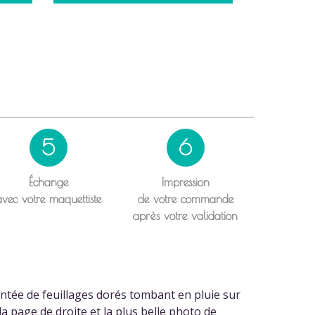
5
6
Échange
Impression
avec votre maquettiste
de votre commande
après votre validation
entée de feuillages dorés tombant en pluie sur
a page de droite et la plus belle photo de