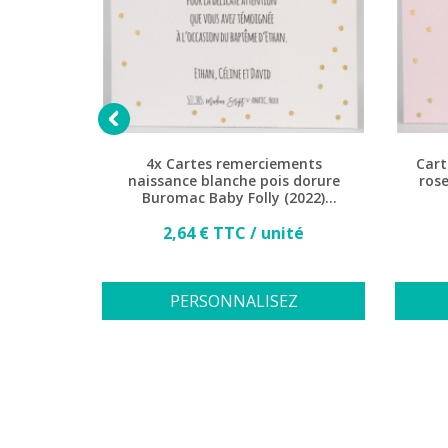

air et
4x Cartes remerciements
Cart
001
naissance blanche pois dorure
ros
Buromac Baby Folly (2022)
577.305
Prix
té
2,64 € TTC / unité
Z
PERSONNALISEZ