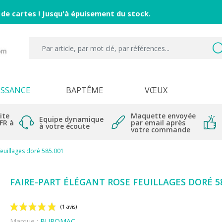
 de cartes ! Jusqu'à épuisement du stock.
ISSANCE
BAPTÊME
VŒUX
ite
Maquette envoyée
Equipe dynamique
 FR à
par email après
à votre écoute
votre commande
feuillages doré 585.001
FAIRE-PART ÉLÉGANT ROSE FEUILLAGES DORÉ 58
Marque :
BUROMAC