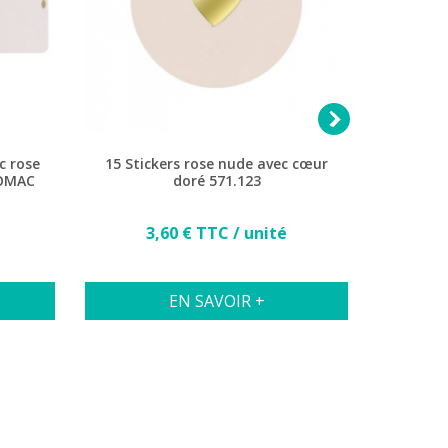

c rose
15 Stickers rose nude avec cœur
Etui
ROMAC
doré 571.123
fe
Prix
3,60 € TTC / unité
2
EN SAVOIR +