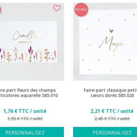
PROMO
ire-part fleurs des champs
Faire-part classique peti
ticolores aquarelle 585.010
cœurs dorés 585.020
Prix
Prix
1,76 € TTC / unité
2,21 € TTC / unité
Prix de base
Prix de base
1,95 € TTC / unité
2,45 € TTC / unité
PERSONNALISEZ
PERSONNALISEZ