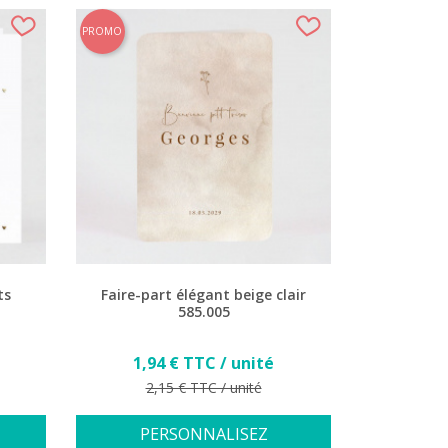
PROMO
ts
Faire-part élégant beige clair
585.005
Prix
1,94 € TTC / unité
Prix de base
2,15 € TTC / unité
PERSONNALISEZ