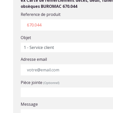
ex Carte de remerciement décès, deuil, funér
obsèques BUROMAC 670.044
Reference de produit
Objet
Adresse email
Pièce jointe
(Optionnel)
Choisir un fichier
Message