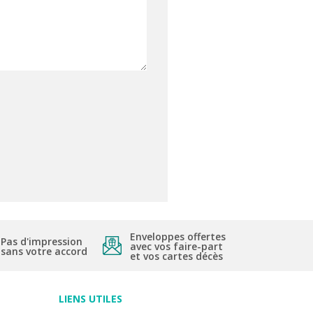
Enveloppes offertes
Pas d'impression
avec vos faire-part
sans votre accord
et vos cartes décès
LIENS UTILES