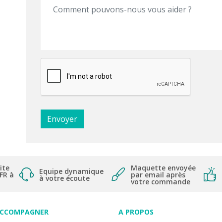
ite
Maquette envoyée
Equipe dynamique
 FR à
par email après
à votre écoute
votre commande
ACCOMPAGNER
A PROPOS