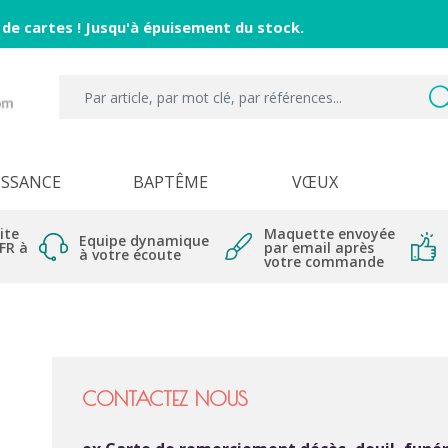
 de cartes ! Jusqu'à épuisement du stock.
ISSANCE
BAPTÊME
VŒUX
ite
Maquette envoyée
Equipe dynamique
 FR à
par email après
à votre écoute
votre commande
CONTACTEZ NOUS