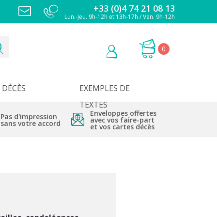
+33 (0)4 74 21 08 13
Lun.-Jeu. 9h-12h et 13h-17h / Ven. 9h-12h
0
DÉCÈS
EXEMPLES DE
TEXTES
Enveloppes offertes
Pas d'impression
avec vos faire-part
sans votre accord
et vos cartes décès