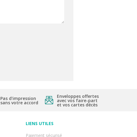
Enveloppes offertes
Pas d'impression
avec vos faire-part
sans votre accord
et vos cartes décès
LIENS UTILES
Paiement sécurisé