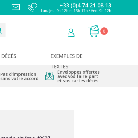
+33 (0)4 74 21 08 13
Lun.-Jeu. 9h-12h et 13h-17h / Ven. 9h-12h
0
DÉCÈS
EXEMPLES DE
TEXTES
Enveloppes offertes
Pas d'impression
avec vos faire-part
sans votre accord
et vos cartes décès