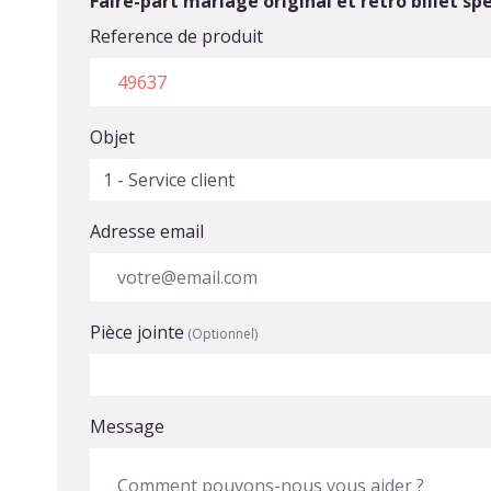
Faire-part mariage original et rétro billet s
Reference de produit
Objet
Adresse email
Pièce jointe
(Optionnel)
Choisir un fichier
Message