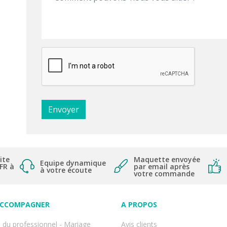
ite
Maquette envoyée
Equipe dynamique
 FR à
par email après
à votre écoute
votre commande
ACCOMPAGNER
A PROPOS
 du professionnel - Mariage
Avis clients