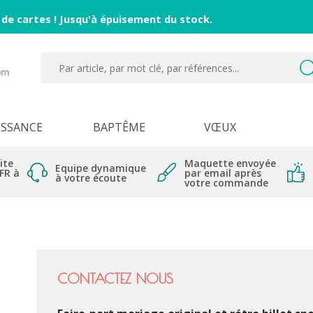
 de cartes ! Jusqu'à épuisement du stock.
ISSANCE
BAPTÊME
VŒUX
ite
Maquette envoyée
Equipe dynamique
 FR à
par email après
à votre écoute
votre commande
CONTACTEZ NOUS