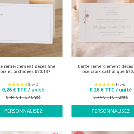
e remerciement décès fine
Carte remerciement décès 
roix et orchidées 670.137
rose croix catholique 670
Prix
Prix
0,26 € TTC / unité
0,26 € TTC / unité
Prix de base
Prix de base
0,44 € TTC / unité
0,44 € TTC / unité
PERSONNALISEZ
PERSONNALISEZ