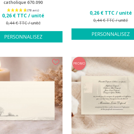
catholique 670.090
Prix
0,26 € TTC / unité
Prix
0,26 € TTC / unité
Prix de base
0,44 € TTC / unité
Prix de base
0,44 € TTC / unité
PERSONNALISEZ
PERSONNALISEZ
PROMO