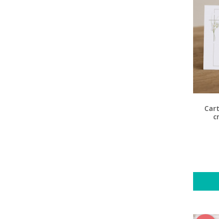
Cart
c