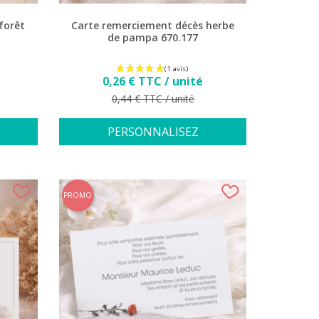
forêt
Carte remerciement décès herbe
de pampa 670.177
Prix
0,26 € TTC / unité
Prix de base
0,44 € TTC / unité
PERSONNALISEZ
PROMO