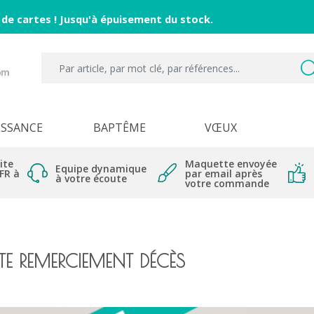
 de cartes ! Jusqu'à épuisement du stock.
ISSANCE
BAPTÊME
VŒUX
ite
Maquette envoyée
Equipe dynamique
 FR à
par email après
à votre écoute
votre commande
E REMERCIEMENT DÉCÈS