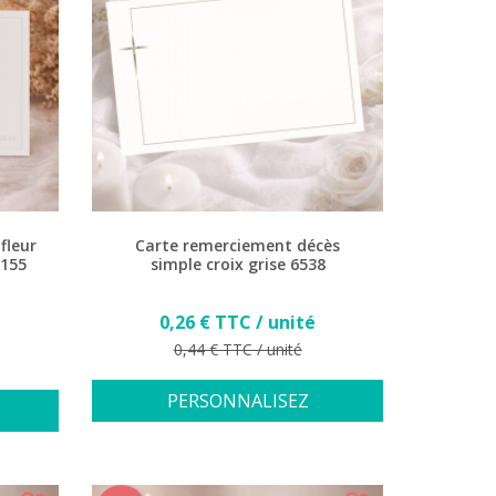
fleur
Carte remerciement décès
.155
simple croix grise 6538
Prix
0,26 € TTC / unité
Prix de base
0,44 € TTC / unité
PERSONNALISEZ