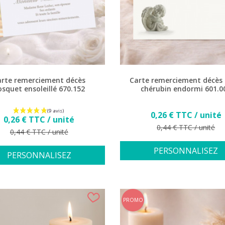
arte remerciement décès
Carte remerciement décès
osquet ensoleillé 670.152
chérubin endormi 601.0
Prix
0,26 € TTC / unité
Prix
0,26 € TTC / unité
Prix de base
0,44 € TTC / unité
Prix de base
0,44 € TTC / unité
PERSONNALISEZ
PERSONNALISEZ
PROMO
(