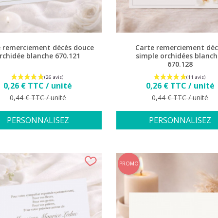
(
e remerciement décès douce
Carte remerciement déc
rchidée blanche 670.121
simple orchidées blanch
670.128
Prix
Prix
0,26 € TTC / unité
0,26 € TTC / unité
Prix de base
Prix de base
0,44 € TTC / unité
0,44 € TTC / unité
PERSONNALISEZ
PERSONNALISEZ
PROMO