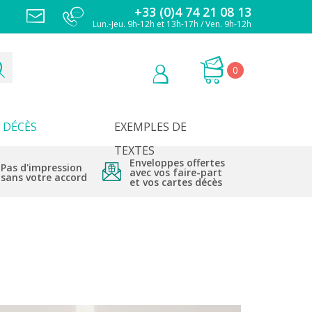
+33 (0)4 74 21 08 13
Lun.-Jeu. 9h-12h et 13h-17h / Ven. 9h-12h
0
DÉCÈS
EXEMPLES DE
TEXTES
Enveloppes offertes
Pas d'impression
avec vos faire-part
sans votre accord
et vos cartes décès