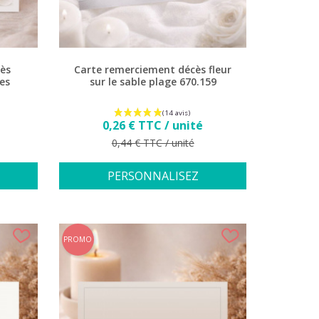
78 avis)
ès
Carte remerciement décès fleur
es
sur le sable plage 670.159
Prix
0,26 € TTC / unité
Prix de base
0,44 € TTC / unité
PERSONNALISEZ
PROMO