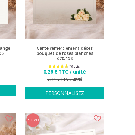
 ange
Carte remerciement décès
05
bouquet de roses blanches
670.158
Prix
0,26 € TTC / unité
Prix de base
0,44 € TTC / unité
PERSONNALISEZ
PROMO
33 avis)