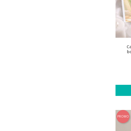
C
b
PROMO