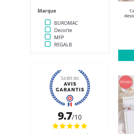
Marque
C
dess
BUROMAC
Decorte
MFP
REGALB
PROMO