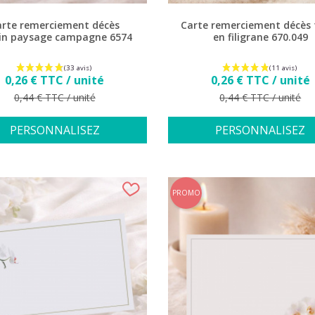
arte remerciement décès
Carte remerciement décès 
in paysage campagne 6574
en filigrane 670.049
Prix
Prix
0,26 € TTC / unité
0,26 € TTC / unité
Prix de base
Prix de base
0,44 € TTC / unité
0,44 € TTC / unité
PERSONNALISEZ
PERSONNALISEZ
PROMO