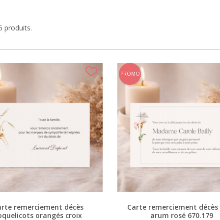
5 produits.
PROMO
arte remerciement décès
Carte remerciement décès 
oquelicots orangés croix
arum rosé 670.179