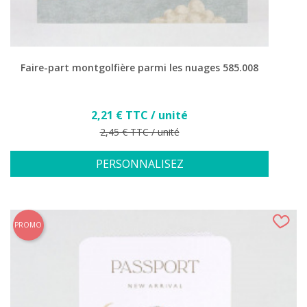
Faire-part montgolfière parmi les nuages 585.008
Prix
2,21 € TTC / unité
Prix de base
2,45 € TTC / unité
PERSONNALISEZ
PROMO