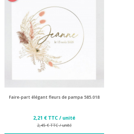
Faire-part élégant fleurs de pampa 585.018
Prix
2,21 € TTC / unité
Prix de base
2,45 € TTC / unité