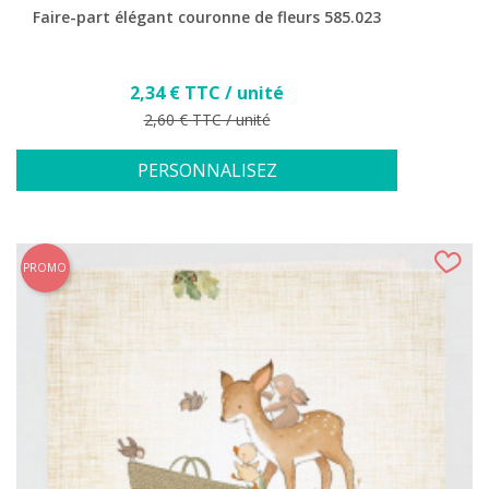
Faire-part élégant couronne de fleurs 585.023
Prix
2,34 € TTC / unité
Prix de base
2,60 € TTC / unité
PERSONNALISEZ
PROMO