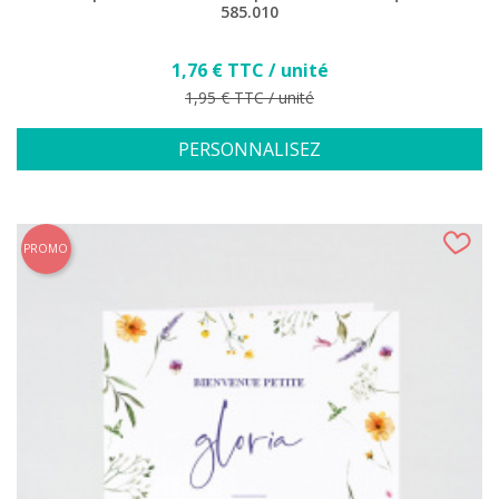
585.010
Prix
1,76 € TTC / unité
Prix de base
1,95 € TTC / unité
PERSONNALISEZ
PROMO