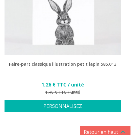
Faire-part classique illustration petit lapin 585.013
Prix
1,26 € TTC / unité
Prix de base
1,40 € TTC / unité
PERSONNALISEZ

Retour en haut