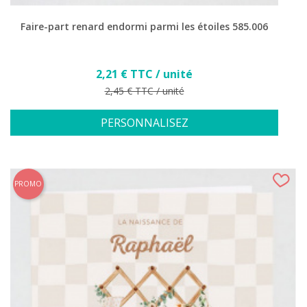
Faire-part renard endormi parmi les étoiles 585.006
Prix
2,21 € TTC / unité
Prix de base
2,45 € TTC / unité
PERSONNALISEZ
PROMO