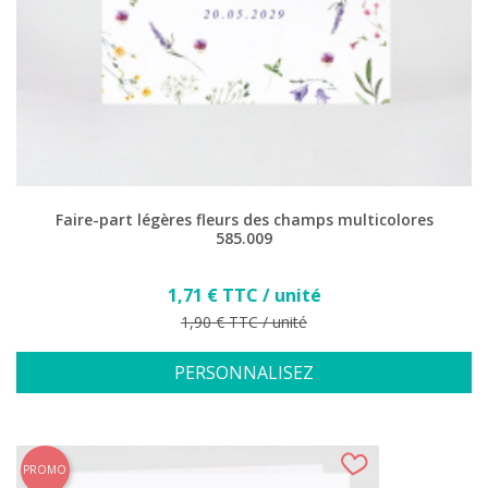
Faire-part légères fleurs des champs multicolores
585.009
Prix
1,71 € TTC / unité
Prix de base
1,90 € TTC / unité
PERSONNALISEZ
PROMO