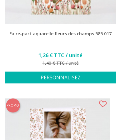
Faire-part aquarelle fleurs des champs 585.017
Prix
1,26 € TTC / unité
Prix de base
1,40 € TTC / unité
PERSONNALISEZ
PROMO