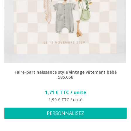
Faire-part naissance style vintage vêtement bébé
585.056
Prix
1,71 € TTC / unité
Prix de base
1,90 € TTC / unité
PERSONNALISEZ