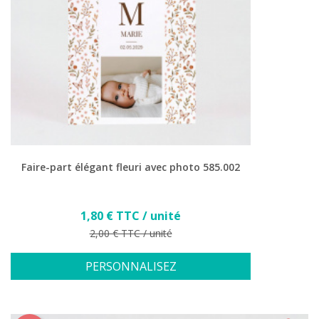
Faire-part élégant fleuri avec photo 585.002
Prix
1,80 € TTC / unité
Prix de base
2,00 € TTC / unité
PERSONNALISEZ