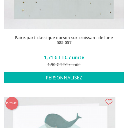
Faire-part classique ourson sur croissant de lune
585.057
Prix
1,71 € TTC / unité
Prix de base
1,90 € TTC / unité
PERSONNALISEZ
PROMO