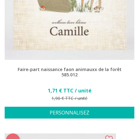
Faire-part naissance faon animauxx de la forêt
585.012
Prix
1,71 € TTC / unité
Prix de base
1,90 € TTC / unité
PERSONNALISEZ