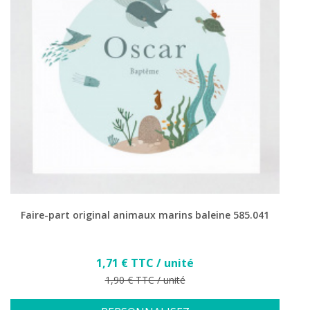
Faire-part original animaux marins baleine 585.041
Prix
1,71 € TTC / unité
Prix de base
1,90 € TTC / unité