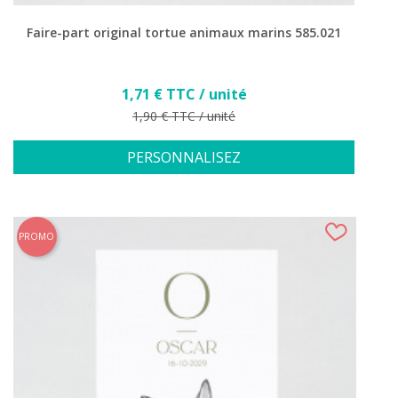
Faire-part original tortue animaux marins 585.021
Prix
1,71 € TTC / unité
Prix de base
1,90 € TTC / unité
PERSONNALISEZ
PROMO