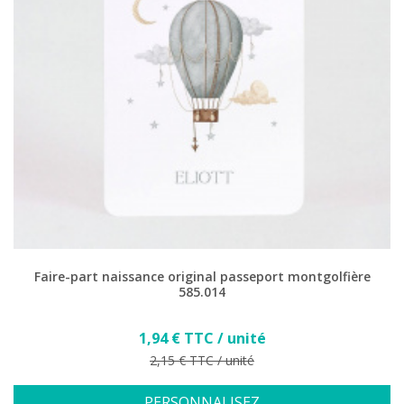
Faire-part naissance original passeport montgolfière
585.014
Prix
1,94 € TTC / unité
Prix de base
2,15 € TTC / unité
PERSONNALISEZ