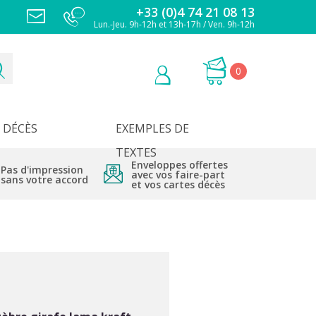
+33 (0)4 74 21 08 13
Lun.-Jeu. 9h-12h et 13h-17h / Ven. 9h-12h
0
DÉCÈS
EXEMPLES DE
TEXTES
Enveloppes offertes
Pas d'impression
avec vos faire-part
sans votre accord
et vos cartes décès