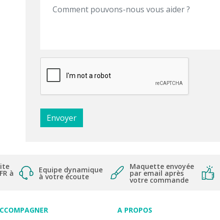
ite
Maquette envoyée
Equipe dynamique
 FR à
par email après
à votre écoute
votre commande
ACCOMPAGNER
A PROPOS