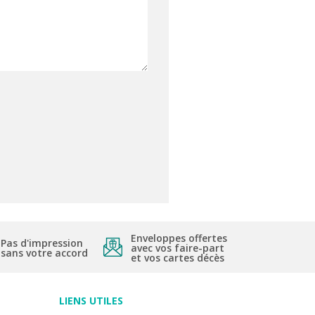
Enveloppes offertes
Pas d'impression
avec vos faire-part
sans votre accord
et vos cartes décès
LIENS UTILES