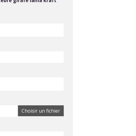
èbre girafe lama kraft