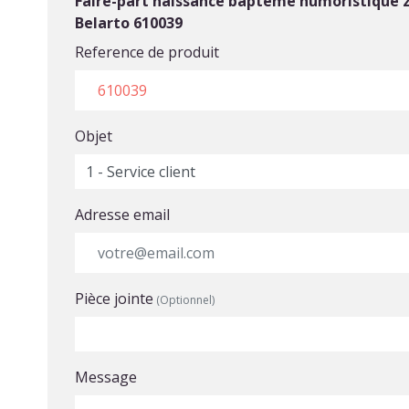
Faire-part naissance baptême humoristique z
Belarto 610039
Reference de produit
Objet
Adresse email
Pièce jointe
(Optionnel)
Choisir un fichier
Message