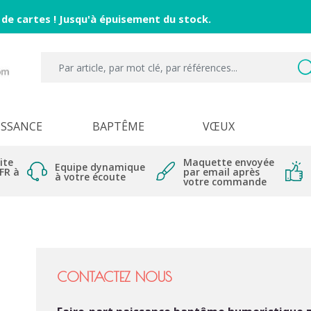
 de cartes ! Jusqu'à épuisement du stock.
ISSANCE
BAPTÊME
VŒUX
ite
Maquette envoyée
Equipe dynamique
 FR à
par email après
à votre écoute
votre commande
CONTACTEZ NOUS