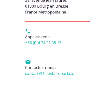
59, avenue Jean Jaurès
01000 Bourg en Bresse
France Métropolitaine

Appelez-nous :
+33 (0)4 74 21 08 13

Contactez-nous :
contact9@mesfairepart.com