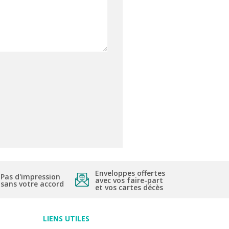
Enveloppes offertes
Pas d'impression
avec vos faire-part
sans votre accord
et vos cartes décès
LIENS UTILES