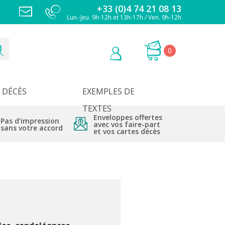
+33 (0)4 74 21 08 13
Lun.-Jeu. 9h-12h et 13h-17h / Ven. 9h-12h
0
DÉCÈS
EXEMPLES DE
TEXTES
Enveloppes offertes
Pas d'impression
avec vos faire-part
sans votre accord
et vos cartes décès