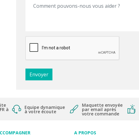
ite
Maquette envoyée
Equipe dynamique
 FR à
par email après
à votre écoute
votre commande
ACCOMPAGNER
A PROPOS