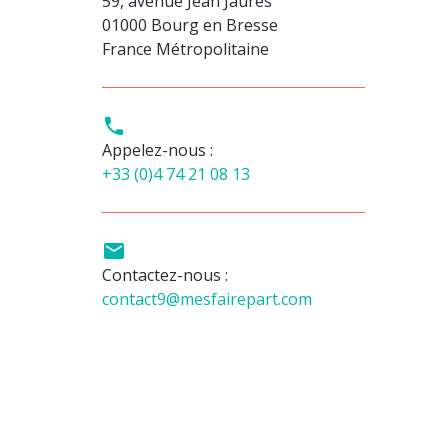
59, avenue Jean Jaurès
01000 Bourg en Bresse
France Métropolitaine

Appelez-nous :
+33 (0)4 74 21 08 13

Contactez-nous :
contact9@mesfairepart.com