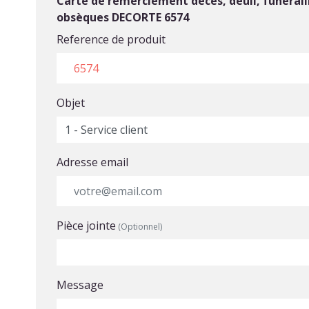
Carte de remerciement décés, deuil, funérail
obsèques DECORTE 6574
Reference de produit
Objet
Adresse email
Pièce jointe
(Optionnel)
Choisir un fichier
Message