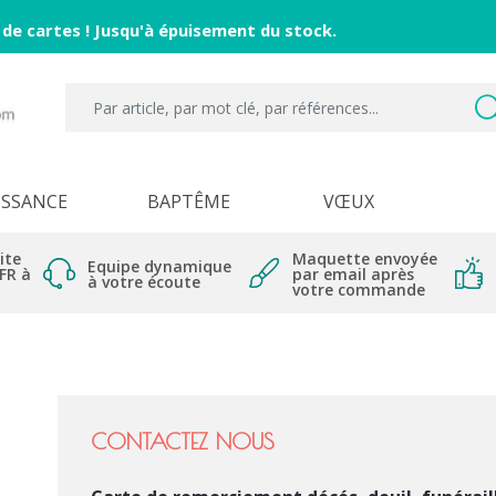
 de cartes ! Jusqu'à épuisement du stock.
ISSANCE
BAPTÊME
VŒUX
ite
Maquette envoyée
Equipe dynamique
 FR à
par email après
à votre écoute
votre commande
CONTACTEZ NOUS