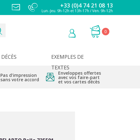
+33 (0)4 74 21 08 13
Lun.-Jeu. 9h-12h et 13h-17h / Ven. 9h-12h
0
DÉCÈS
EXEMPLES DE
TEXTES
Enveloppes offertes
Pas d'impression
avec vos faire-part
sans votre accord
et vos cartes décès