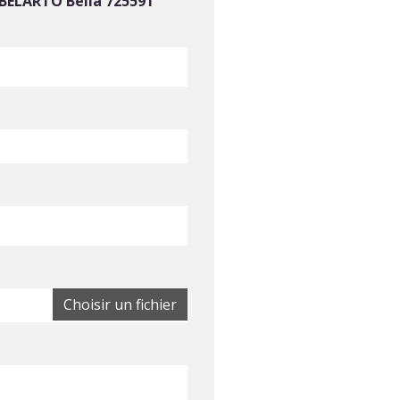
 BELARTO Bella 725591