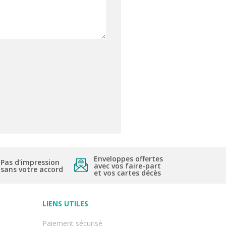
Enveloppes offertes
Pas d'impression
avec vos faire-part
sans votre accord
et vos cartes décès
LIENS UTILES
Paiement sécurisé