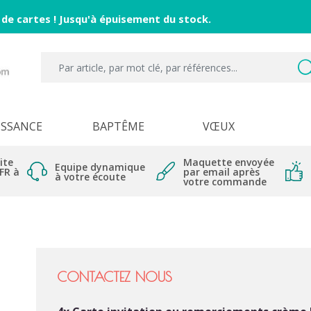
 de cartes ! Jusqu'à épuisement du stock.
ISSANCE
BAPTÊME
VŒUX
ite
Maquette envoyée
Equipe dynamique
 FR à
par email après
à votre écoute
votre commande
CONTACTEZ NOUS