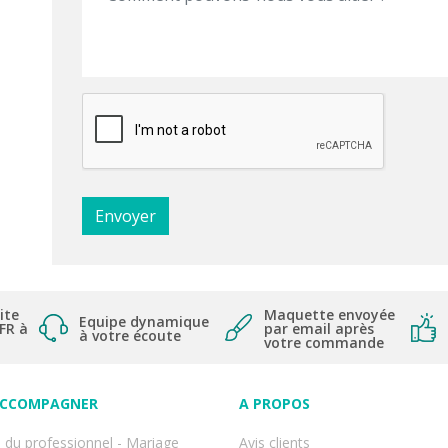
ite
Maquette envoyée
Equipe dynamique
 FR à
par email après
à votre écoute
votre commande
ACCOMPAGNER
A PROPOS
 du professionnel - Mariage
Avis clients