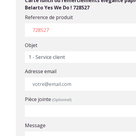
Carte lunch ou remerciements élégante papie
Belarto Yes We Do ! 728527
Reference de produit
Objet
Adresse email
Pièce jointe
(Optionnel)
Choisir un fichier
Message