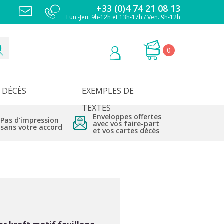
+33 (0)4 74 21 08 13
Lun.-Jeu. 9h-12h et 13h-17h / Ven. 9h-12h
0
DÉCÈS
EXEMPLES DE
TEXTES
Enveloppes offertes
Pas d'impression
avec vos faire-part
sans votre accord
et vos cartes décès