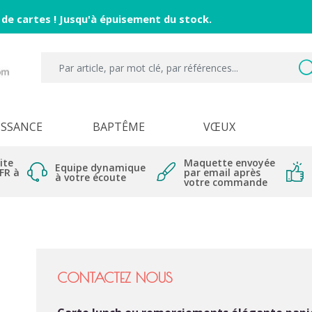
 de cartes ! Jusqu'à épuisement du stock.
ISSANCE
BAPTÊME
VŒUX
ite
Maquette envoyée
Equipe dynamique
 FR à
par email après
à votre écoute
votre commande
CONTACTEZ NOUS