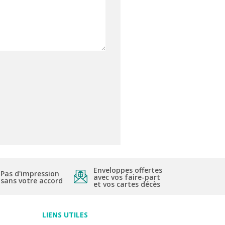
Enveloppes offertes
Pas d'impression
avec vos faire-part
sans votre accord
et vos cartes décès
LIENS UTILES