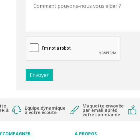
ite
Maquette envoyée
Equipe dynamique
 FR à
par email après
à votre écoute
votre commande
ACCOMPAGNER
A PROPOS