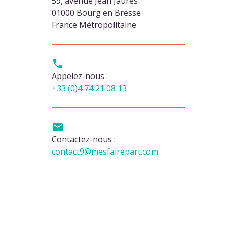
59, avenue Jean Jaurès
01000 Bourg en Bresse
France Métropolitaine

Appelez-nous :
+33 (0)4 74 21 08 13

Contactez-nous :
contact9@mesfairepart.com