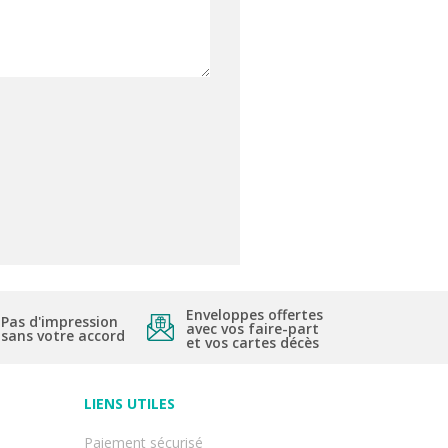
Enveloppes offertes
Pas d'impression
avec vos faire-part
sans votre accord
et vos cartes décès
LIENS UTILES
Paiement sécurisé