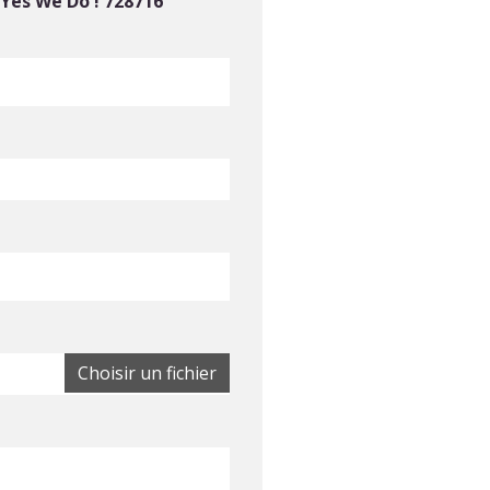
Yes We Do ! 728716