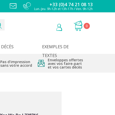
+33 (0)4 74 21 08 13
Lun.-Jeu. 9h-12h et 13h-17h / Ven. 9h-12h
0
DÉCÈS
EXEMPLES DE
TEXTES
Enveloppes offertes
Pas d'impression
avec vos faire-part
sans votre accord
et vos cartes décès