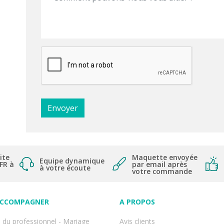
ite
Maquette envoyée
Equipe dynamique
 FR à
par email après
à votre écoute
votre commande
ACCOMPAGNER
A PROPOS
 du professionnel - Mariage
Avis clients