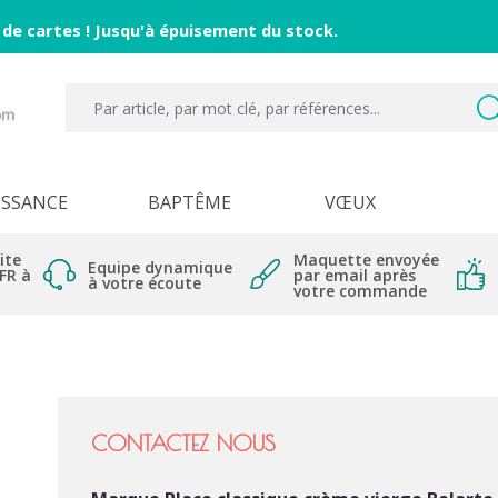
 de cartes ! Jusqu'à épuisement du stock.
ISSANCE
BAPTÊME
VŒUX
ite
Maquette envoyée
Equipe dynamique
 FR à
par email après
à votre écoute
votre commande
CONTACTEZ NOUS