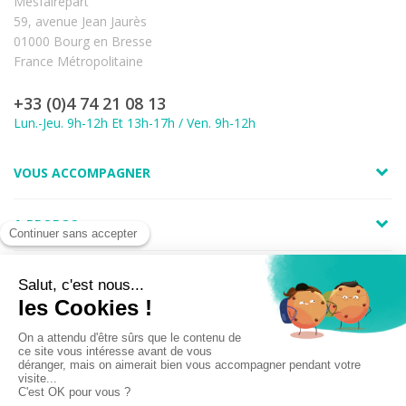
Mesfairepart
59, avenue Jean Jaurès
01000 Bourg en Bresse
France Métropolitaine
+33 (0)4 74 21 08 13
Lun.-Jeu. 9h-12h Et 13h-17h / Ven. 9h-12h
VOUS ACCOMPAGNER
A PROPOS
LIENS UTILES
Marchand approuvé par la Société des Avis Garantis,
cliquez ici pour
vérifier
.