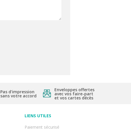
Enveloppes offertes
Pas d'impression
avec vos faire-part
sans votre accord
et vos cartes décès
LIENS UTILES
Paiement sécurisé