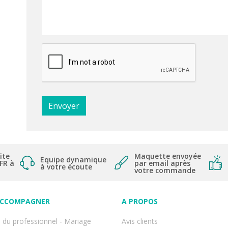
ite
Maquette envoyée
Equipe dynamique
 FR à
par email après
à votre écoute
votre commande
ACCOMPAGNER
A PROPOS
 du professionnel - Mariage
Avis clients