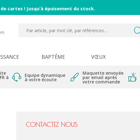
 de cartes ! Jusqu'à épuisement du stock.
ISSANCE
BAPTÊME
VŒUX
ite
Maquette envoyée
Equipe dynamique
 FR à
par email après
à votre écoute
votre commande
CONTACTEZ NOUS