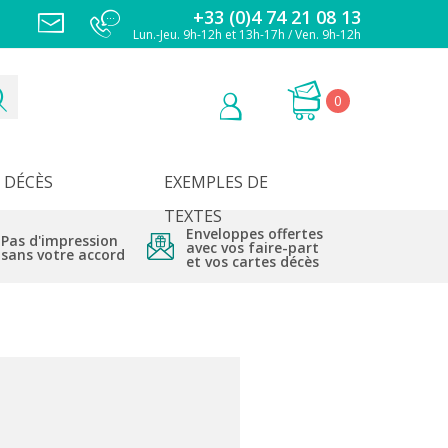
+33 (0)4 74 21 08 13
Lun.-Jeu. 9h-12h et 13h-17h / Ven. 9h-12h
0
DÉCÈS
EXEMPLES DE
TEXTES
Enveloppes offertes
Pas d'impression
avec vos faire-part
sans votre accord
et vos cartes décès