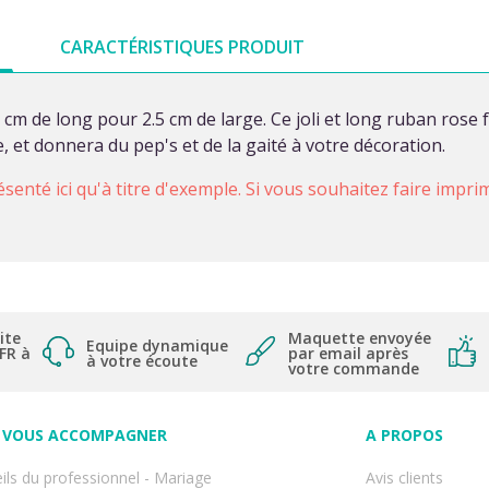
CARACTÉRISTIQUES PRODUIT
 cm de long pour 2.5 cm de large. Ce joli et long ruban rose
, et donnera du pep's et de la gaité à votre décoration.
ésenté ici qu'à titre d'exemple. Si vous souhaitez faire impr
ite
Maquette envoyée
Equipe dynamique
 FR à
par email après
à votre écoute
votre commande
VOUS ACCOMPAGNER
A PROPOS
ils du professionnel - Mariage
Avis clients