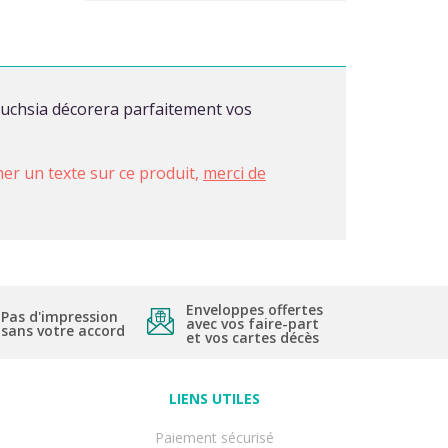
 fuchsia décorera parfaitement vos
imer un texte sur ce produit,
merci de
Enveloppes offertes
Pas d'impression
avec vos faire-part
sans votre accord
et vos cartes décès
LIENS UTILES
Paiement sécurisé