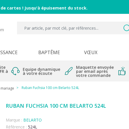
 de cartes ! Jusqu'à épuisement du stock.
ISSANCE
BAPTÊME
VŒUX
ite
Maquette envoyée
Equipe dynamique
 FR à
par email après
à votre écoute
votre commande
Ruban Fuchsia 100 cm Belarto 524L
e mariage
RUBAN FUCHSIA 100 CM BELARTO 524L
Marque :
BELARTO
Référence :
524L