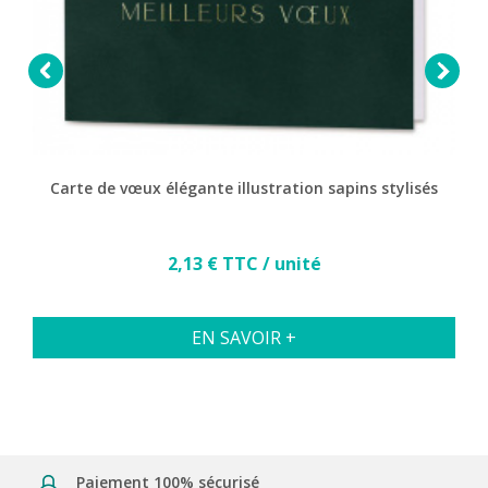


Carte de vœux élégante illustration sapins stylisés
Prix
2,13 € TTC / unité
EN SAVOIR +
Paiement 100% sécurisé