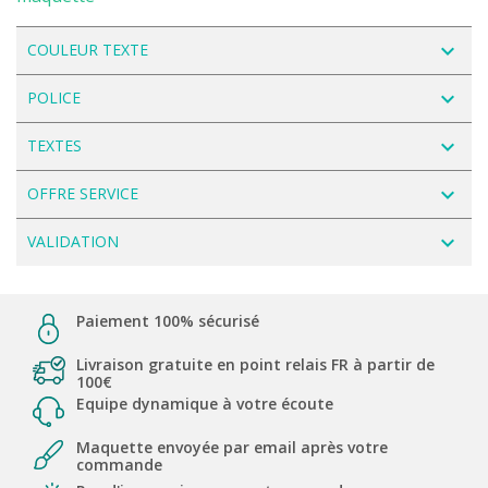
navigate_next
COULEUR TEXTE
navigate_next
POLICE
navigate_next
TEXTES
navigate_next
OFFRE SERVICE
navigate_next
VALIDATION
Paiement 100% sécurisé
Livraison gratuite en point relais FR à partir de
100€
Equipe dynamique à votre écoute
Maquette envoyée par email après votre
commande