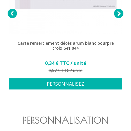


Carte remerciement décès arum blanc pourpre
croix 641.044
Prix
0,34 € TTC / unité
Prix de base
0,57 € TTC / unité
PERSONNALISEZ
PERSONNALISATION