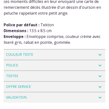
ces moments difficiles en leur envoyant une carte de
remerciement décès illustrée d'un dessin d'ourson en
peluche rappelant votre petit ange.
Police par défaut :
Tekton
Dimensions :
13.5 x 8.5 cm
Enveloppe :
Enveloppe comprise, couleur crème avec
liseré gris, rabat en pointe, gommée.
navigate_next
COULEUR TEXTE
navigate_next
POLICE
navigate_next
TEXTES
navigate_next
OFFRE SERVICE
navigate_next
VALIDATION