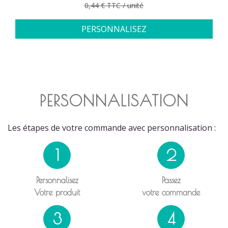
Prix de base
0,44 € TTC / unité
PERSONNALISEZ
PERSONNALISATION
Les étapes de votre commande avec personnalisation :
1
2
Personnalisez
Passez
Votre produit
votre commande
3
4