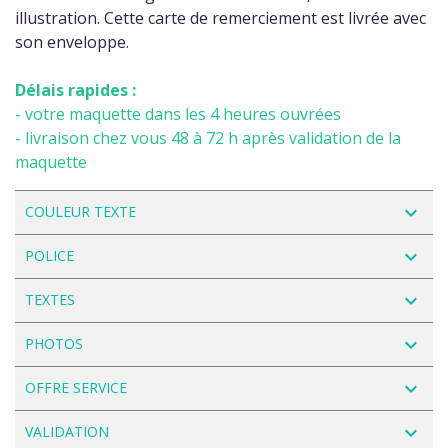
illustration. Cette carte de remerciement est livrée avec
son enveloppe.
Délais rapides :
- votre maquette dans les 4 heures ouvrées
- livraison chez vous 48 à 72 h après validation de la
maquette
navigate_next
COULEUR TEXTE
navigate_next
POLICE
navigate_next
TEXTES
navigate_next
PHOTOS
navigate_next
OFFRE SERVICE
navigate_next
VALIDATION