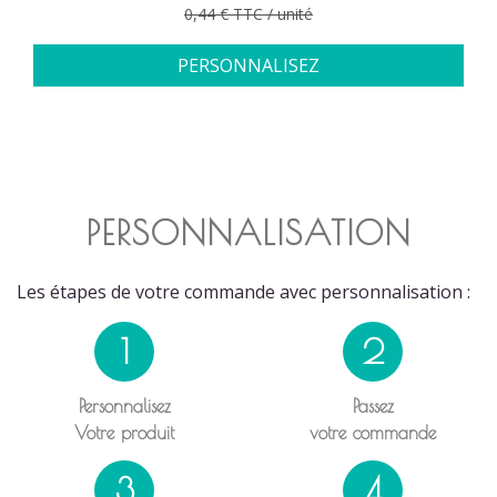
Prix de base
0,44 € TTC / unité
PERSONNALISEZ
PERSONNALISATION
Les étapes de votre commande avec personnalisation :
1
2
Personnalisez
Passez
Votre produit
votre commande
3
4