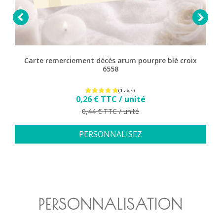


Carte remerciement décès arum pourpre blé croix
6558
Prix
0,26 € TTC / unité
Prix de base
0,44 € TTC / unité
PERSONNALISEZ
PERSONNALISATION