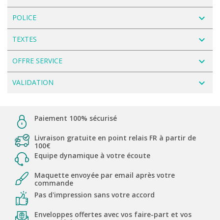
navigate_next
POLICE
navigate_next
TEXTES
navigate_next
OFFRE SERVICE
navigate_next
VALIDATION
Paiement 100% sécurisé
Livraison gratuite en point relais FR à partir de
100€
Equipe dynamique à votre écoute
Maquette envoyée par email après votre
commande
Pas d'impression sans votre accord
Enveloppes offertes avec vos faire-part et vos