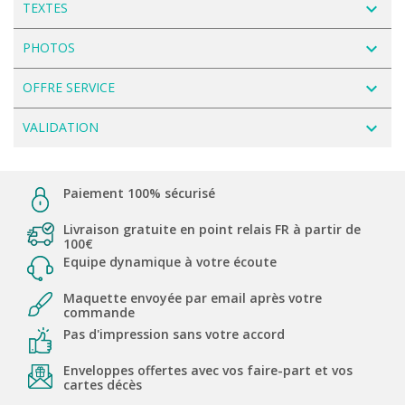
navigate_next
TEXTES
navigate_next
PHOTOS
navigate_next
OFFRE SERVICE
navigate_next
VALIDATION
Paiement 100% sécurisé
Livraison gratuite en point relais FR à partir de
100€
Equipe dynamique à votre écoute
Maquette envoyée par email après votre
commande
Pas d'impression sans votre accord
Enveloppes offertes avec vos faire-part et vos
cartes décès