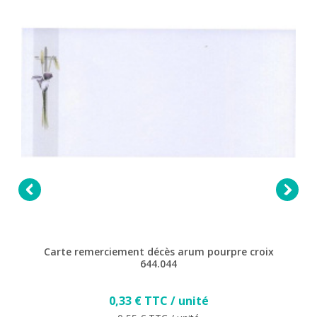


Carte remerciement décès arum pourpre croix
644.044
Prix
0,33 € TTC / unité
Prix de base