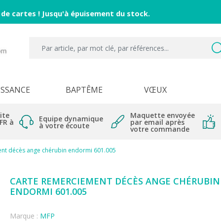
 de cartes ! Jusqu'à épuisement du stock.
ISSANCE
BAPTÊME
VŒUX
ite
Maquette envoyée
Equipe dynamique
 FR à
par email après
à votre écoute
votre commande
nt décès ange chérubin endormi 601.005
CARTE REMERCIEMENT DÉCÈS ANGE CHÉRUBIN
ENDORMI 601.005
Marque :
MFP