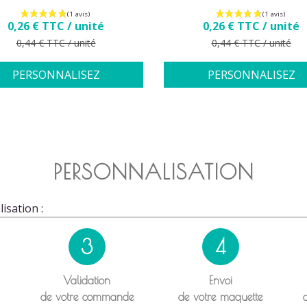
Prix
Prix
0,26 € TTC / unité
0,26 € TTC / unité
Prix de base
Prix de base
0,44 € TTC / unité
0,44 € TTC / unité
PERSONNALISEZ
PERSONNALISEZ
PERSONNALISATION
isation :
3
4
Validation
Envoi
de votre commande
de votre maquette