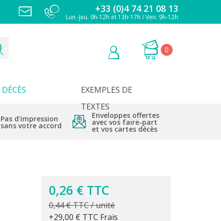
+33 (0)4 74 21 08 13
Lun.-Jeu. 9h-12h et 13h-17h / Ven. 9h-12h
0
DÉCÈS
EXEMPLES DE
TEXTES
Enveloppes offertes
Pas d'impression
avec vos faire-part
sans votre accord
et vos cartes décès
0,26 € TTC
0,44 € TTC / unité
+29,00 € TTC Frais