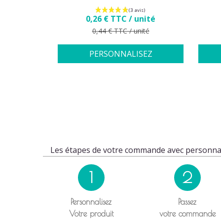
nité
Prix
0,26 € TTC / unité
ité
Prix de base
0,44 € TTC / unité
SEZ
PERSONNALISEZ
Les étapes de votre commande avec personnal
1
2
Personnalisez
Passez
Votre produit
votre commande