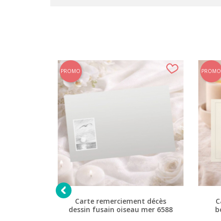
PROMO
PROMO

t décès
Carte remerciement décès
C
 argentée
dessin fusain oiseau mer 6588
b