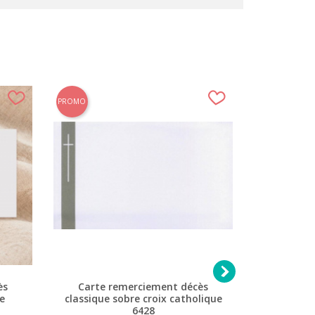
PROMO
PROMO

ès
Carte remerciement décès
Carte 
e
classique sobre croix catholique
sobre él
6428