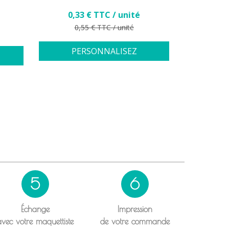
Prix
0,33 € TTC / unité
0,2
Prix de base
Pr
0,55 € TTC / unité
0,
PERSONNALISEZ
PE
5
6
Échange
Impression
avec votre maquettiste
de votre commande