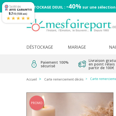
-40%
DESTOCKAGE DEUIL :
sur une sélection
9.7
/10 (1506 avis)
★★★★★
DÉSTOCKAGE
MARIAGE
NA
Livraison gratu
Paiement 100%
en point relais
sécurisé
partir de 100€
Carte remercieme
Accueil
Carte remerciement décès
PROMO