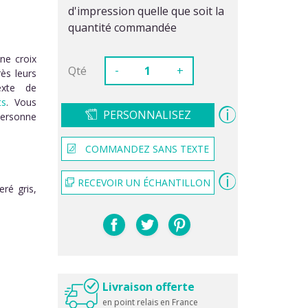
d'impression quelle que soit la
quantité commandée
ne croix
-
Qté
+
ès leurs
exte de
ts
. Vous
PERSONNALISEZ
personne
COMMANDEZ SANS TEXTE
RECEVOIR UN ÉCHANTILLON
ré gris,
Livraison offerte
en point relais en France