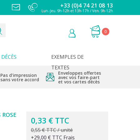
+33 (0)4 74 21 08 13
Lun.-Jeu. 9h-12h et 13h-17h / Ven. 9h-12h
0
DÉCÈS
EXEMPLES DE
TEXTES
Enveloppes offertes
Pas d'impression
avec vos faire-part
sans votre accord
et vos cartes décès
 ROSE
0,33 € TTC
0,55 € TTC / unité
+29,00 € TTC Frais