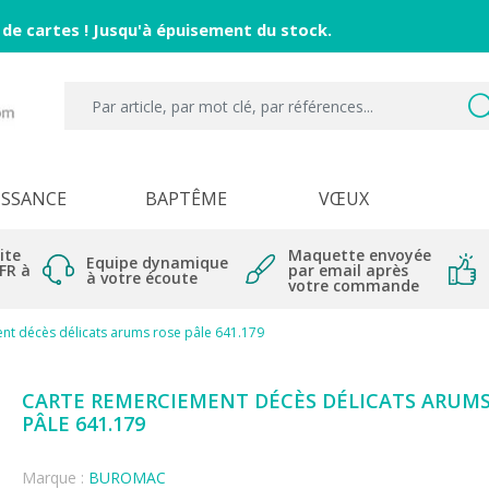
 de cartes ! Jusqu'à épuisement du stock.
ISSANCE
BAPTÊME
VŒUX
ite
Maquette envoyée
Equipe dynamique
 FR à
par email après
à votre écoute
votre commande
nt décès délicats arums rose pâle 641.179
CARTE REMERCIEMENT DÉCÈS DÉLICATS ARUMS
PÂLE 641.179
Marque :
BUROMAC