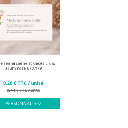
e remerciement décès croix
arum rosé 670.179
Prix
0,26 € TTC / unité
Prix de base
0,44 € TTC / unité
PERSONNALISEZ