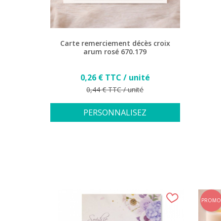
Carte remerciement décès croix
arum rosé 670.179
Prix
0,26 € TTC / unité
Prix de base
0,44 € TTC / unité
PERSONNALISEZ
PROMO