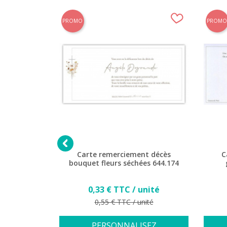
PROMO
PROMO

t décès
Carte remerciement décès
C
et roses
bouquet fleurs séchées 644.174
158
Prix
nité
0,33 € TTC / unité
Prix de base
ité
0,55 € TTC / unité
SEZ
PERSONNALISEZ