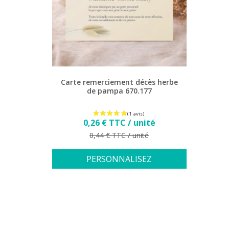
Carte remerciement décès herbe
de pampa 670.177
Prix
0,26 € TTC / unité
Prix de base
0,44 € TTC / unité
PERSONNALISEZ