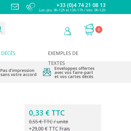
+33 (0)4 74 21 08 13
Lun.-Jeu. 9h-12h et 13h-17h / Ven. 9h-12h
0
DÉCÈS
EXEMPLES DE
TEXTES
Enveloppes offertes
Pas d'impression
avec vos faire-part
sans votre accord
et vos cartes décès
0,33 € TTC
0,55 € TTC / unité
+29,00 € TTC Frais