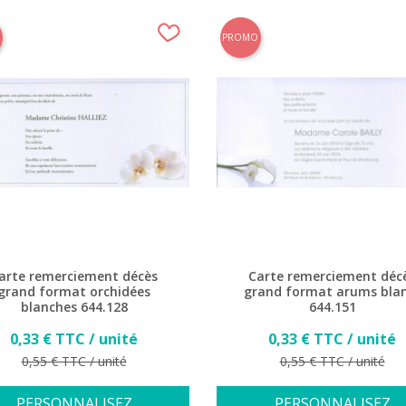
PROMO
arte remerciement décès
Carte remerciement déc
grand format orchidées
grand format arums bla
blanches 644.128
644.151
Prix
Prix
0,33 € TTC / unité
0,33 € TTC / unité
Prix de base
Prix de base
0,55 € TTC / unité
0,55 € TTC / unité
PERSONNALISEZ
PERSONNALISEZ