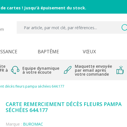
 de cartes ! Jusqu'à épuisement du stock.
ISSANCE
BAPTÊME
VŒUX
ite
Maquette envoyée
Equipe dynamique
 FR à
par email après
à votre écoute
votre commande
nt décès fleurs pampa séchées 644.177
CARTE REMERCIEMENT DÉCÈS FLEURS PAMPA
SÉCHÉES 644.177
Marque :
BUROMAC