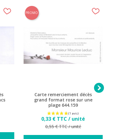
PROMO
PROMO

ès
Carte remerciement décès
Carte 
ncs
grand format rose sur une
grand f
plage 644.159
bl
0,3
Prix
0,33 € TTC / unité
Pr
0,
Prix de base
0,55 € TTC / unité
PE