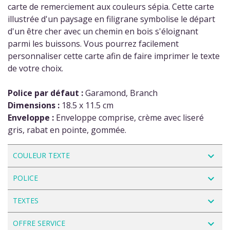
carte de remerciement aux couleurs sépia. Cette carte
illustrée d'un paysage en filigrane symbolise le départ
d'un être cher avec un chemin en bois s'éloignant
parmi les buissons. Vous pourrez facilement
personnaliser cette carte afin de faire imprimer le texte
de votre choix.
Police par défaut :
Garamond, Branch
Dimensions :
18.5 x 11.5 cm
Enveloppe :
Enveloppe comprise, crème avec liseré
gris, rabat en pointe, gommée.
navigate_next
COULEUR TEXTE
navigate_next
POLICE
navigate_next
TEXTES
navigate_next
OFFRE SERVICE