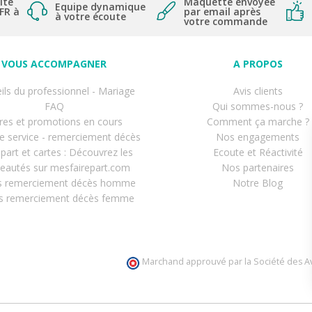
ite
Maquette envoyée
Equipe dynamique
 FR à
par email après
à votre écoute
votre commande
VOUS ACCOMPAGNER
A PROPOS
ils du professionnel - Mariage
Avis clients
FAQ
Qui sommes-nous ?
res et promotions en cours
Comment ça marche ?
de service - remerciement décès
Nos engagements
-part et cartes : Découvrez les
Ecoute et Réactivité
eautés sur mesfairepart.com
Nos partenaires
s remerciement décès homme
Notre Blog
s remerciement décès femme
Marchand approuvé par la Société des Av