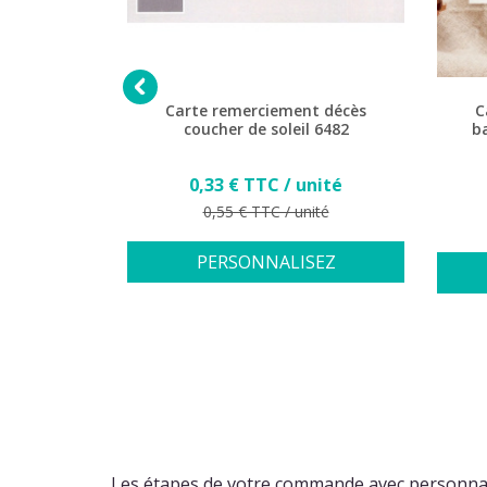

t décès
Carte remerciement décès
C
 gris 6563
coucher de soleil 6482
b
Prix
0,33 € TTC / unité
3 avis)
Prix de base
0,55 € TTC / unité
nité
ité
PERSONNALISEZ
SEZ
Les étapes de votre commande avec personnal