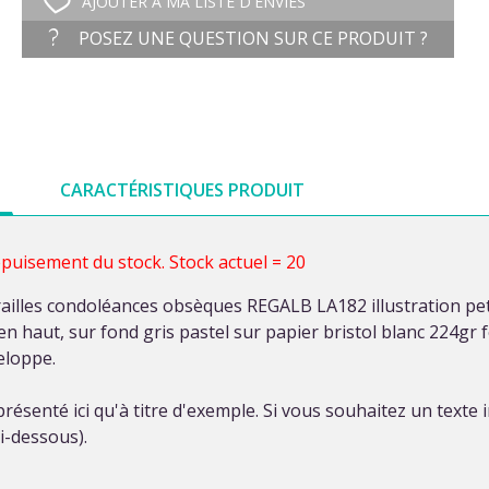
AJOUTER À MA LISTE D'ENVIES
POSEZ UNE QUESTION SUR CE PRODUIT ?
CARACTÉRISTIQUES PRODUIT
épuisement du stock. Stock actuel = 20
ailles condoléances obsèques REGALB LA182 illustration peti
 haut, sur fond gris pastel sur papier bristol blanc 224gr 
eloppe.
résenté ici qu'à titre d'exemple. Si vous souhaitez un texte
i-dessous).