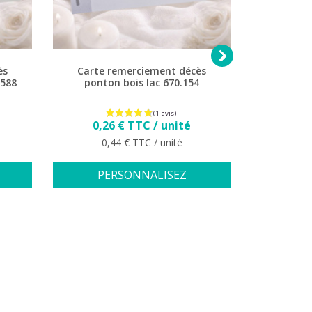

ès
Carte remerciement décès
Carte rem
6588
ponton bois lac 670.154
sur le 
Prix
0,26 € TTC / unité
0,2
Prix de base
Pr
0,44 € TTC / unité
0,
PERSONNALISEZ
PE