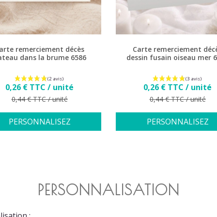
arte remerciement décès
Carte remerciement déc
ateau dans la brume 6586
dessin fusain oiseau mer 
Prix
Prix
0,26 € TTC / unité
0,26 € TTC / unité
Prix de base
Prix de base
0,44 € TTC / unité
0,44 € TTC / unité
PERSONNALISEZ
PERSONNALISEZ
PERSONNALISATION
isation :