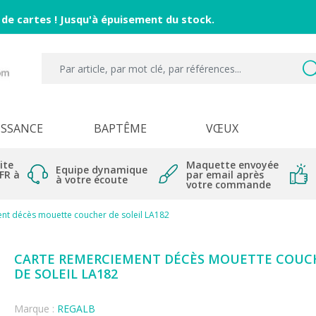
 de cartes ! Jusqu'à épuisement du stock.
ISSANCE
BAPTÊME
VŒUX
ite
Maquette envoyée
Equipe dynamique
 FR à
par email après
à votre écoute
votre commande
nt décès mouette coucher de soleil LA182
CARTE REMERCIEMENT DÉCÈS MOUETTE COUC
DE SOLEIL LA182
Marque :
REGALB