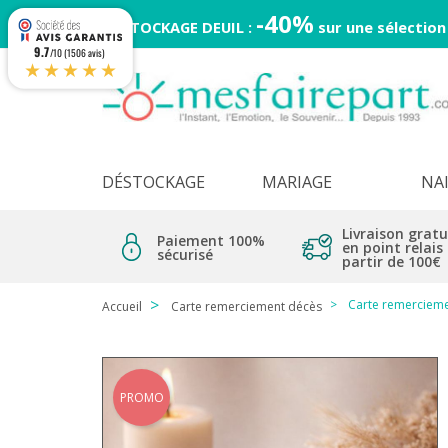
-40%
DESTOCKAGE DEUIL :
sur une sélection
9.7
/10 (1506 avis)
★★★★★
DÉSTOCKAGE
MARIAGE
NA
Livraison gratu
Paiement 100%
en point relais
sécurisé
partir de 100€
Carte remercieme
Accueil
Carte remerciement décès
PROMO