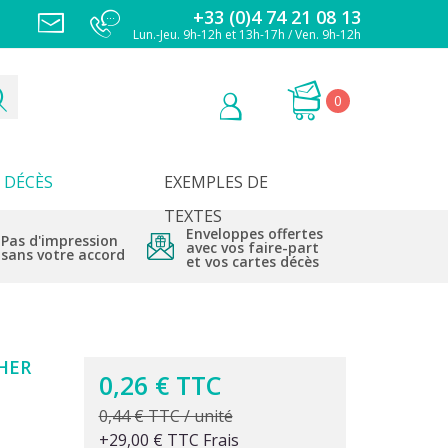
+33 (0)4 74 21 08 13
Lun.-Jeu. 9h-12h et 13h-17h / Ven. 9h-12h
0
DÉCÈS
EXEMPLES DE
TEXTES
Enveloppes offertes
Pas d'impression
avec vos faire-part
sans votre accord
et vos cartes décès
HER
0,26 € TTC
0,44 € TTC / unité
+29,00 € TTC Frais