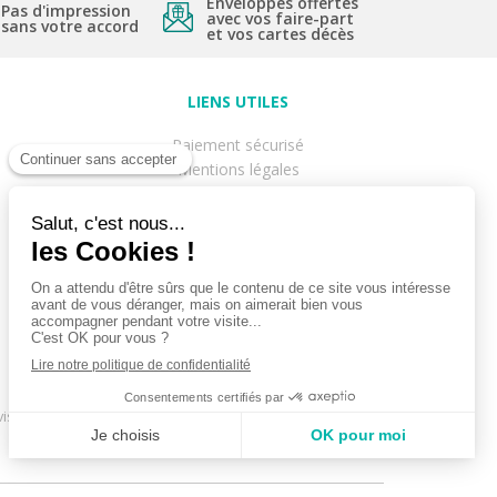
Enveloppes offertes
Pas d'impression
avec vos faire-part
sans votre accord
et vos cartes décès
(2 avis)
LIENS UTILES
Paiement sécurisé
Mentions légales
Livraison
Conditions générales de ventes
Politique de Confidentialité
Délais de commande
Contactez notre service client
Plan du site
Accédez à votre compte client sur
mesfairepart
is Garantis,
cliquez ici pour vérifier
.