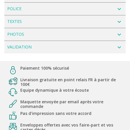
navigate_next
POLICE
navigate_next
TEXTES
navigate_next
PHOTOS
navigate_next
VALIDATION
Paiement 100% sécurisé
Livraison gratuite en point relais FR à partir de
100€
Equipe dynamique à votre écoute
Maquette envoyée par email après votre
commande
Pas d'impression sans votre accord
Enveloppes offertes avec vos faire-part et vos
cartes décès