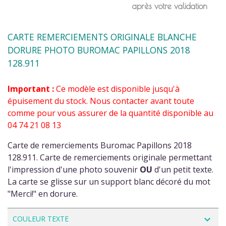
après votre validation
CARTE REMERCIEMENTS ORIGINALE BLANCHE
DORURE PHOTO BUROMAC PAPILLONS 2018
128.911
Important :
Ce modèle est disponible jusqu'à
épuisement du stock. Nous contacter avant toute
comme pour vous assurer de la quantité disponible au
04 74 21 08 13
Carte de remerciements Buromac Papillons 2018
128.911. Carte de remerciements originale permettant
l'impression d'une photo souvenir
OU
d'un petit texte.
La carte se glisse sur un support blanc décoré du mot
"Merci!" en dorure.
navigate_next
COULEUR TEXTE