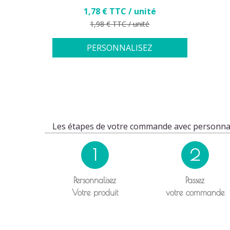
Prix
1,78 € TTC / unité
Prix de base
1,98 € TTC / unité
PERSONNALISEZ
Les étapes de votre commande avec personnal
1
2
Personnalisez
Passez
Votre produit
votre commande