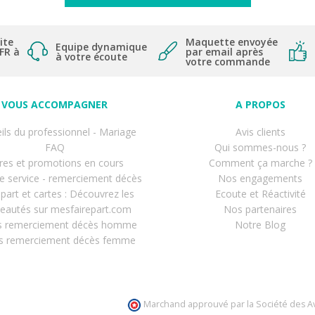
ite
Maquette envoyée
Equipe dynamique
 FR à
par email après
à votre écoute
votre commande
VOUS ACCOMPAGNER
A PROPOS
ils du professionnel - Mariage
Avis clients
FAQ
Qui sommes-nous ?
res et promotions en cours
Comment ça marche ?
de service - remerciement décès
Nos engagements
-part et cartes : Découvrez les
Ecoute et Réactivité
eautés sur mesfairepart.com
Nos partenaires
s remerciement décès homme
Notre Blog
s remerciement décès femme
Marchand approuvé par la Société des Av