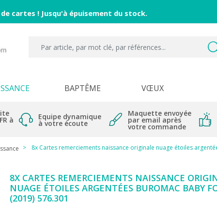
 de cartes ! Jusqu'à épuisement du stock.
ISSANCE
BAPTÊME
VŒUX
ite
Maquette envoyée
Equipe dynamique
 FR à
par email après
à votre écoute
votre commande
8x Cartes remerciements naissance originale nuage étoiles argenté
issance
8X CARTES REMERCIEMENTS NAISSANCE ORIGI
NUAGE ÉTOILES ARGENTÉES BUROMAC BABY F
(2019) 576.301