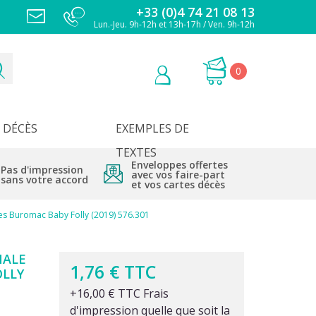
+33 (0)4 74 21 08 13
Lun.-Jeu. 9h-12h et 13h-17h / Ven. 9h-12h
0
DÉCÈS
EXEMPLES DE
TEXTES
Enveloppes offertes
Pas d'impression
avec vos faire-part
sans votre accord
et vos cartes décès
es Buromac Baby Folly (2019) 576.301
NALE
1,76 € TTC
OLLY
+16,00 € TTC Frais
d'impression quelle que soit la