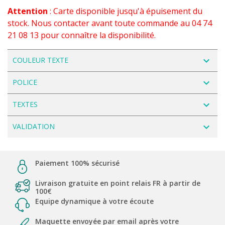
Attention
: Carte disponible jusqu'à épuisement du
stock. Nous contacter avant toute commande au 04 74
21 08 13 pour connaître la disponibilité.
navigate_next
COULEUR TEXTE
navigate_next
POLICE
navigate_next
TEXTES
navigate_next
VALIDATION
Paiement 100% sécurisé
Livraison gratuite en point relais FR à partir de
100€
Equipe dynamique à votre écoute
Maquette envoyée par email après votre