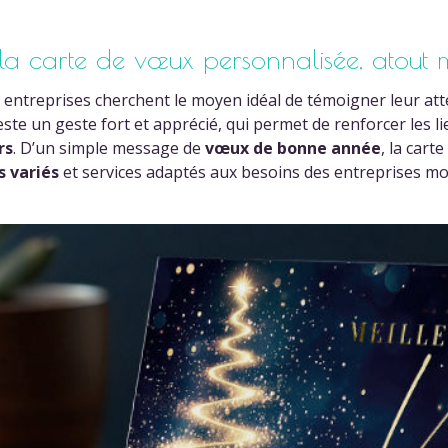
: la carte de vœux personnalisée, atout
entreprises cherchent le moyen idéal de témoigner leur att
ste un geste fort et apprécié, qui permet de renforcer les l
rs
. D’un simple message de
vœux de bonne année
, la car
s variés
et services adaptés aux besoins des entreprises m