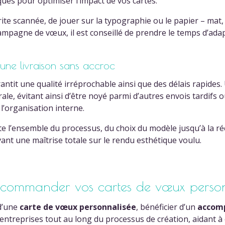
ques pour optimiser l’impact de vos cartes.
ite scannée, de jouer sur la typographie ou le papier – mat,
 campagne de vœux, il est conseillé de prendre le temps d’ada
’une livraison sans accroc
ntit une qualité irréprochable ainsi que des délais rapides
érale, évitant ainsi d’être noyé parmi d’autres envois tardifs
l’organisation interne.
lite l’ensemble du processus, du choix du modèle jusqu’à la r
ant une maîtrise totale sur le rendu esthétique voulu.
ommander vos cartes de vœux personn
d’une
carte de vœux personnalisée
, bénéficier d’un
accom
 entreprises tout au long du processus de création, aidant à c