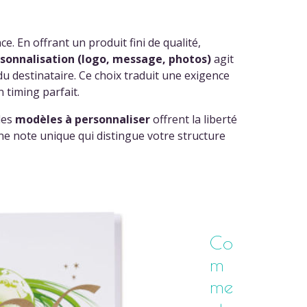
 En offrant un produit fini de qualité,
sonnalisation (logo, message, photos)
agit
u destinataire. Ce choix traduit une exigence
 timing parfait.
 les
modèles à personnaliser
offrent la liberté
ne note unique qui distingue votre structure
Co
m
me