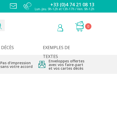
+33 (0)4 74 21 08 13
Lun.-Jeu. 9h-12h et 13h-17h / Ven. 9h-12h
0
DÉCÈS
EXEMPLES DE
TEXTES
Enveloppes offertes
Pas d'impression
avec vos faire-part
sans votre accord
et vos cartes décès