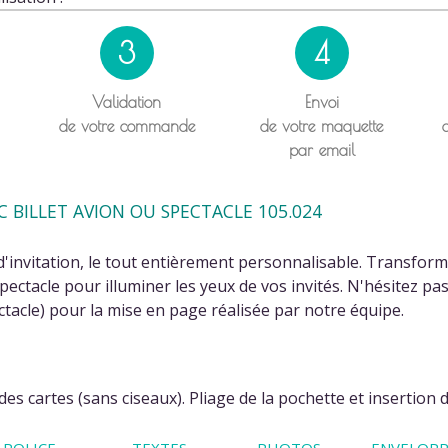
3
4
Validation
Envoi
de votre commande
de votre maquette
par email
 BILLET AVION OU SPECTACLE 105.024
d'invitation, le tout entièrement personnalisable. Transforme
pectacle pour illuminer les yeux de vos invités. N'hésitez pa
ctacle) pour la mise en page réalisée par notre équipe.
is)
s cartes (sans ciseaux). Pliage de la pochette et insertion d
POLICE
TEXTES
PHOTOS
ENVELOPP