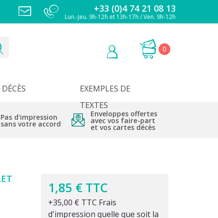
+33 (0)4 74 21 08 13
Lun.-Jeu. 9h-12h et 13h-17h / Ven. 9h-12h
0
DÉCÈS
EXEMPLES DE
TEXTES
Enveloppes offertes
Pas d'impression
avec vos faire-part
sans votre accord
et vos cartes décès
LET
1,85 € TTC
+35,00 € TTC Frais
d'impression quelle que soit la