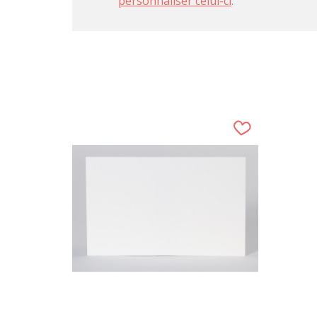
personnaliser celui-ci
.