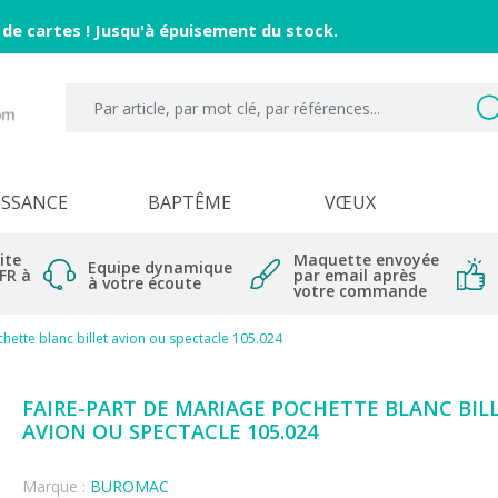
 de cartes ! Jusqu'à épuisement du stock.
ISSANCE
BAPTÊME
VŒUX
ite
Maquette envoyée
Equipe dynamique
 FR à
par email après
à votre écoute
votre commande
hette blanc billet avion ou spectacle 105.024
FAIRE-PART DE MARIAGE POCHETTE BLANC BIL
AVION OU SPECTACLE 105.024
Marque :
BUROMAC