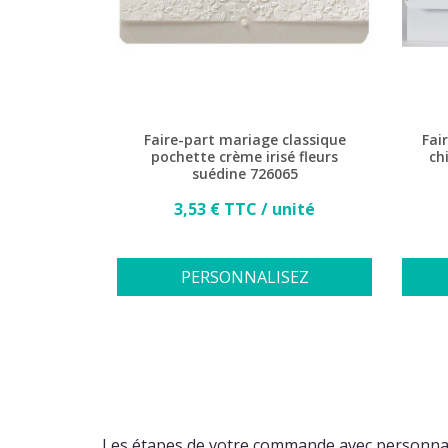
Faire-part mariage classique
Fai
pochette crème irisé fleurs
ch
suédine 726065
Prix
3,53 € TTC / unité
PERSONNALISEZ
Les étapes de votre commande avec personnal