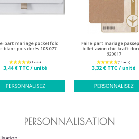
re-part mariage pocketfold
Faire-part mariage passe
ic blanc pois dorés 108.077
billet avion chic kraft dor
620017
Prix
Prix
3,44 € TTC / unité
3,32 € TTC / unité
PERSONNALISEZ
PERSONNALISEZ
PERSONNALISATION
isation :