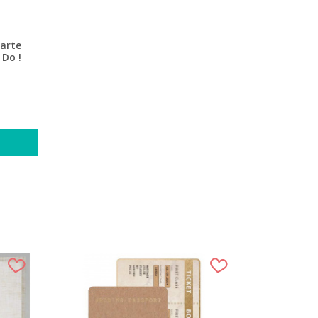
arte
 Do !