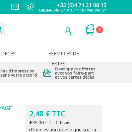
+33 (0)4 74 21 08 13
Lun.-Jeu. 9h-12h et 13h-17h / Ven. 9h-12h
0
DÉCÈS
EXEMPLES DE
TEXTES
Enveloppes offertes
Pas d'impression
avec vos faire-part
sans votre accord
et vos cartes décès
YAGE
2,48 € TTC
+35,00 € TTC Frais
d'impression quelle que soit la