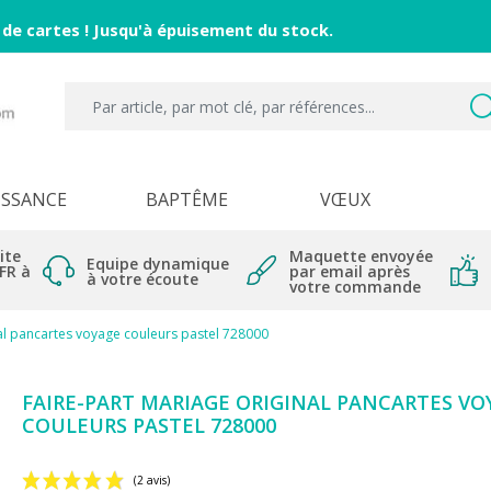
 de cartes ! Jusqu'à épuisement du stock.
ISSANCE
BAPTÊME
VŒUX
ite
Maquette envoyée
Equipe dynamique
 FR à
par email après
à votre écoute
votre commande
al pancartes voyage couleurs pastel 728000
FAIRE-PART MARIAGE ORIGINAL PANCARTES VO
COULEURS PASTEL 728000