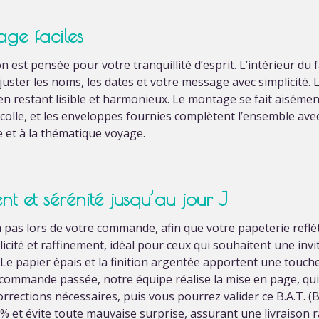
age faciles
 est pensée pour votre tranquillité d’esprit. L’intérieur du 
uster les noms, les dates et votre message avec simplicité. 
n restant lisible et harmonieux. Le montage se fait aisémen
colle, et les enveloppes fournies complètent l’ensemble ave
e et à la thématique voyage.
 et sérénité jusqu’au jour J
as lors de votre commande, afin que votre papeterie reflèt
plicité et raffinement, idéal pour ceux qui souhaitent une in
 Le papier épais et la finition argentée apportent une touc
re commande passée, notre équipe réalise la mise en page, qu
rrections nécessaires, puis vous pourrez valider ce B.A.T. (
% et évite toute mauvaise surprise, assurant une livraison ra