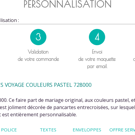
PERSONNALISATION
isation :
3
4
Validation
Envoi
de votre commande
de votre maquette
par email
ES VOYAGE COULEURS PASTEL 728000
0. Ce faire part de mariage original, aux couleurs pastel, e
 est joliment décorée de pancartes entrecroisées, sur lesque
rt est entièrement personnalisable.
POLICE
TEXTES
ENVELOPPES
OFFRE SERV