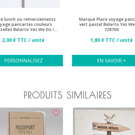
te lunch ou remerciements
Marque Place voyage panc
yage pancartes couleurs
vert pastel Belarto Yes We
telles Belarto Yes We Do !
728700
728500
Prix
Prix
2,00 € TTC / unité
1,80 € TTC / unité
PERSONNALISEZ
EN SAVOIR +
PRODUITS SIMILAIRES