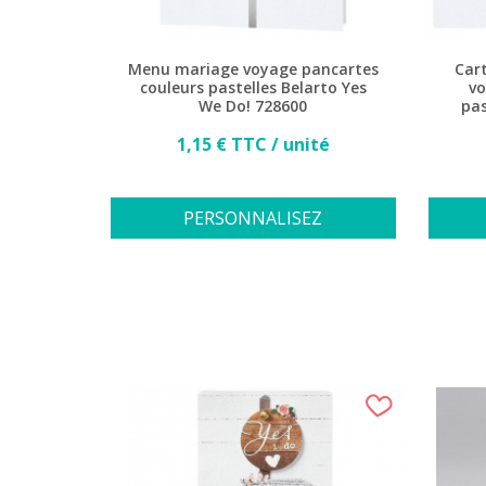
Menu mariage voyage pancartes
Car
couleurs pastelles Belarto Yes
vo
We Do! 728600
pas
Prix
1,15 € TTC / unité
PERSONNALISEZ