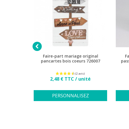

e nature
Faire-part mariage original
Fa
 vieillies
pancartes bois coeurs 726007
pas
Prix
2,48 € TTC / unité
1 avis)
nité
PERSONNALISEZ
SEZ