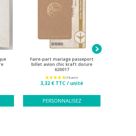

que
Faire-part mariage passeport
Faire-p
re
billet avion chic kraft dorure
plage sab
620017
Prix
3,32 € TTC / unité
2,1
PERSONNALISEZ
PE