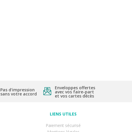
Enveloppes offertes
Pas d'impression
avec vos faire-part
sans votre accord
et vos cartes décès
LIENS UTILES
Paiement sécurisé
Mentions légales