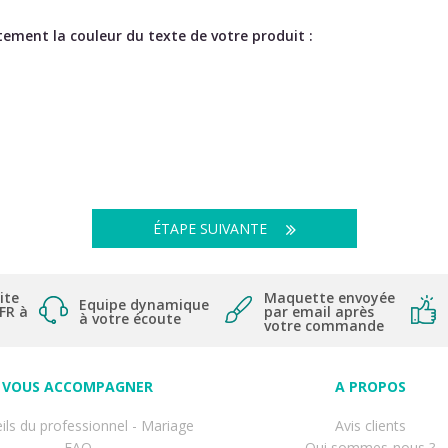
ement la couleur du texte de votre produit :
ÉTAPE SUIVANTE
ite
Maquette envoyée
Equipe dynamique
 FR à
par email après
à votre écoute
votre commande
VOUS ACCOMPAGNER
A PROPOS
ils du professionnel - Mariage
Avis clients
FAQ
Qui sommes-nous ?