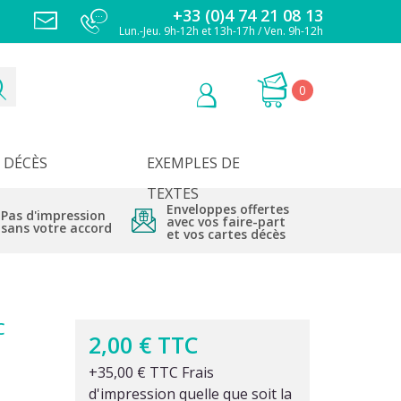
+33 (0)4 74 21 08 13
Lun.-Jeu. 9h-12h et 13h-17h / Ven. 9h-12h
0
DÉCÈS
EXEMPLES DE
TEXTES
Enveloppes offertes
Pas d'impression
avec vos faire-part
sans votre accord
et vos cartes décès
C
2,00 € TTC
+35,00 € TTC Frais
d'impression quelle que soit la