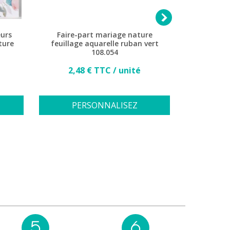

eurs
Faire-part mariage nature
Faire-p
ture
feuillage aquarelle ruban vert
chic orig
108.054
Prix
2,48 € TTC / unité
2,6
PERSONNALISEZ
PE
5
6