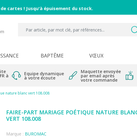
 de cartes ! Jusqu'à épuisement du stock.
ISSANCE
BAPTÊME
VŒUX
ite
Maquette envoyée
Equipe dynamique
 FR à
par email après
à votre écoute
votre commande
ue nature blanc vert 108.008
FAIRE-PART MARIAGE POÉTIQUE NATURE BLAN
VERT 108.008
Marque :
BUROMAC