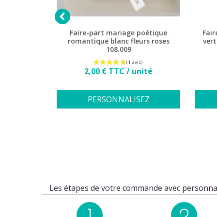

feuillage
Faire-part mariage poétique
Fair
lle FM402
romantique blanc fleurs roses
vert
108.009
Prix
2,00 € TTC / unité
2 avis)
nité
PERSONNALISEZ
SEZ
Les étapes de votre commande avec personnal
1
2