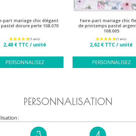
e-part mariage chic élégant
Faire-part mariage chic fl
 pastel dorure perle 108.070
de printemps pastel argen
108.005
Prix
Prix
2,48 € TTC / unité
2,62 € TTC / unité
PERSONNALISEZ
PERSONNALISEZ
PERSONNALISATION
isation :
3
4