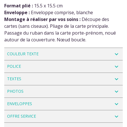
Format plié :
15.5 x 15.5 cm
Enveloppe :
Enveloppe comprise, blanche
Montage à réaliser par vos soins :
Découpe des
cartes (sans ciseaux). Pliage de la carte principale.
Passage du ruban dans la carte porte-prénom, noué
autour de la couverture. Nœud boucle.
navigate_next
COULEUR TEXTE
navigate_next
POLICE
navigate_next
TEXTES
navigate_next
PHOTOS
navigate_next
ENVELOPPES
navigate_next
OFFRE SERVICE