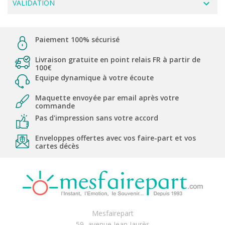
navigate_next
VALIDATION
Paiement 100% sécurisé
Livraison gratuite en point relais FR à partir de
100€
Equipe dynamique à votre écoute
Maquette envoyée par email après votre
commande
Pas d'impression sans votre accord
Enveloppes offertes avec vos faire-part et vos
cartes décès
Mesfairepart
59, avenue Jean Jaurès