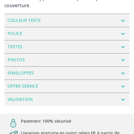
couverture.
navigate_next
COULEUR TEXTE
navigate_next
POLICE
navigate_next
TEXTES
navigate_next
PHOTOS
navigate_next
ENVELOPPES
navigate_next
OFFRE SERVICE
navigate_next
VALIDATION
Paiement 100% sécurisé
Livraison gratuite en point relais FR à partir de