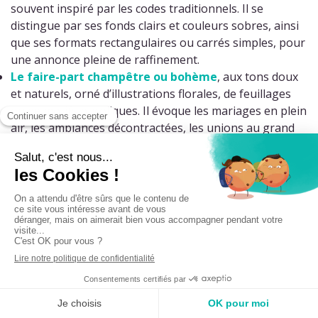
souvent inspiré par les codes traditionnels. Il se
distingue par ses fonds clairs et couleurs sobres, ainsi
que ses formats rectangulaires ou carrés simples, pour
une annonce pleine de raffinement.
Le
faire-part champêtre ou bohème
, aux tons doux
et naturels, orné d’illustrations florales, de feuillages
ou de motifs bucoliques. Il évoque les mariages en plein
air, les ambiances décontractées, les unions au grand
air.
Le
faire-part moderne, graphique et audacieux
, qui
joue sur des designs plus contemporains, des couleurs
contrastées, des typos originales. Il est parfait pour les
couples à la recherche d’une touche design ou d’une
mise en page plus créative. Dans cette gamme vous
trouverez également des
faire-part drôles et décalés
,
qui feront sourire vos invités.
Le
faire-part romantique
, aux teintes pastel, avec des
cœurs, des aquarelles ou des ornements floraux. Il
exprime tendresse et douceur, et séduit par sa poésie.