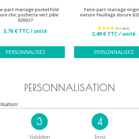
re-part mariage pocketfold
Faire-part mariage origi
ure chic pochette vert pâle
nature feuillage dorure 62
620027
Prix
3,76 € TTC / unité
Prix
2,49 € TTC / unité
PERSONNALISEZ
PERSONNALISEZ
PERSONNALISATION
isation :
3
4
Validation
Envoi