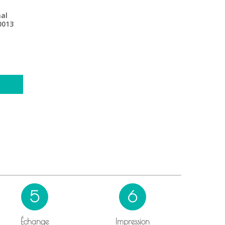
nal
0013
5
6
Échange
Impression