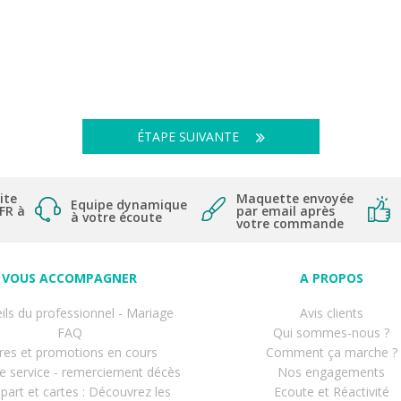
ÉTAPE SUIVANTE
ite
Maquette envoyée
Equipe dynamique
 FR à
par email après
à votre écoute
votre commande
VOUS ACCOMPAGNER
A PROPOS
ils du professionnel - Mariage
Avis clients
FAQ
Qui sommes-nous ?
res et promotions en cours
Comment ça marche ?
avis)
de service - remerciement décès
Nos engagements
-part et cartes : Découvrez les
Ecoute et Réactivité