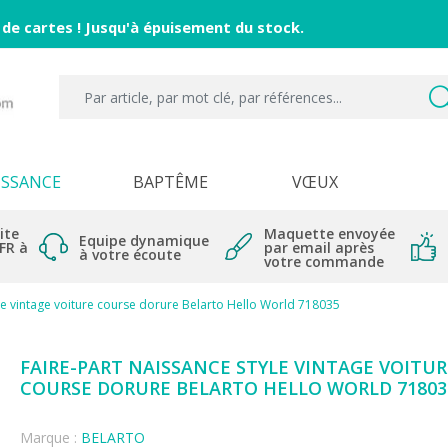
 de cartes ! Jusqu'à épuisement du stock.
ISSANCE
BAPTÊME
VŒUX
ite
Maquette envoyée
Equipe dynamique
 FR à
par email après
à votre écoute
votre commande
yle vintage voiture course dorure Belarto Hello World 718035
FAIRE-PART NAISSANCE STYLE VINTAGE VOITUR
COURSE DORURE BELARTO HELLO WORLD 71803
Marque :
BELARTO