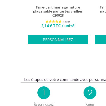
Faire-part mariage nature
Fai
plage sable pancartes vieillies
nat
620028
Prix
2,14 € TTC / unité
PERSONNALISEZ
Les étapes de votre commande avec personnal
1
2
Personnalisez
Passez