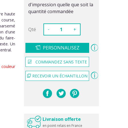
d'impression quelle que soit la
quantité commandée
re haute
 course,
 parsemé
-
Qté
+
on d'une
du faire-
texte. Un
PERSONNALISEZ
entral.
COMMANDEZ SANS TEXTE
couleur
RECEVOIR UN ÉCHANTILLON
Livraison offerte
en point relais en France