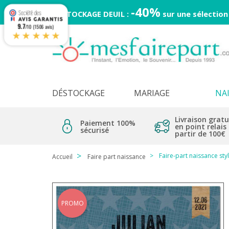
-40%
DESTOCKAGE DEUIL :
sur une sélection
9.7
/10 (1506 avis)
★★★★★
DÉSTOCKAGE
MARIAGE
NA
Livraison gratu
Paiement 100%
en point relais
sécurisé
partir de 100€
Faire-part naissance st
Accueil
Faire part naissance
PROMO