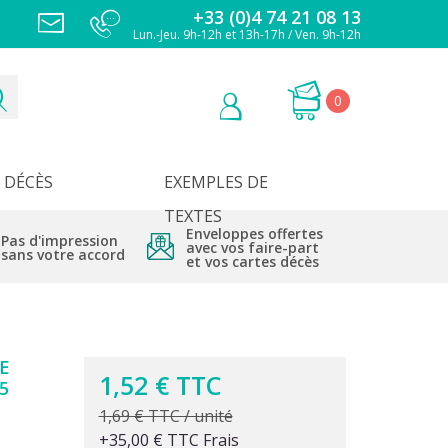
+33 (0)4 74 21 08 13
Lun.-Jeu. 9h-12h et 13h-17h / Ven. 9h-12h
0
DÉCÈS
EXEMPLES DE
TEXTES
Enveloppes offertes
Pas d'impression
avec vos faire-part
sans votre accord
et vos cartes décès
E
1,52 € TTC
5
1,69 € TTC / unité
+35,00 € TTC Frais