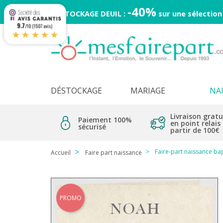
-40%
DESTOCKAGE DEUIL :
sur une sélection
9.7
/10 (1507 avis)
★★★★★
DÉSTOCKAGE
MARIAGE
NA
Livraison gratu
Paiement 100%
en point relais
sécurisé
partir de 100€
Faire-part naissance ba
Accueil
Faire part naissance
PROMO