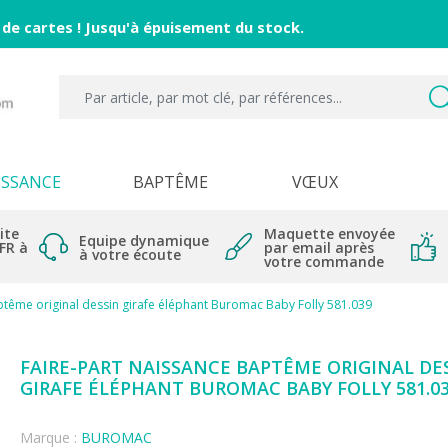
 de cartes ! Jusqu'à épuisement du stock.
ISSANCE
BAPTÊME
VŒUX
ite
Maquette envoyée
Equipe dynamique
 FR à
par email après
à votre écoute
votre commande
ptême original dessin girafe éléphant Buromac Baby Folly 581.039
FAIRE-PART NAISSANCE BAPTÊME ORIGINAL DE
GIRAFE ÉLÉPHANT BUROMAC BABY FOLLY 581.0
Marque :
BUROMAC