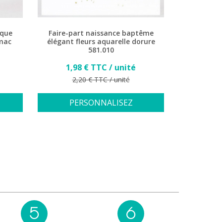
ique
Faire-part naissance baptême
mac
élégant fleurs aquarelle dorure
581.010
Prix
1,98 € TTC / unité
Prix de base
2,20 € TTC / unité
PERSONNALISEZ
5
6