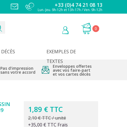
+33 (0)4 74 21 08 13
Lun.-Jeu. 9h-12h et 13h-17h / Ven. 9h-12h
0
DÉCÈS
EXEMPLES DE
TEXTES
Enveloppes offertes
Pas d'impression
avec vos faire-part
sans votre accord
et vos cartes décès
SSIN
1,89 € TTC
39
2,10 € TTC / unité
+35,00 € TTC Frais