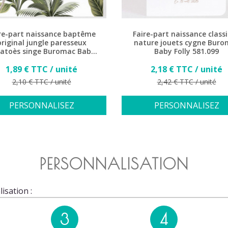
re-part naissance baptême
Faire-part naissance class
original jungle paresseux
nature jouets cygne Buro
atoès singe Buromac Baby
Baby Folly 581.099
Folly 581.023
Prix
Prix
1,89 € TTC / unité
2,18 € TTC / unité
Prix de base
Prix de base
2,10 € TTC / unité
2,42 € TTC / unité
PERSONNALISEZ
PERSONNALISEZ
PERSONNALISATION
isation :
3
4