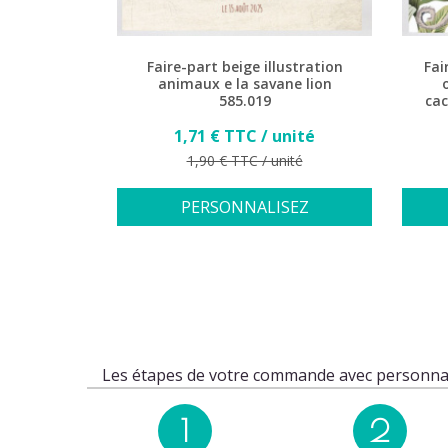
Faire-part beige illustration
Fai
animaux e la savane lion
585.019
cac
Prix
1,71 € TTC / unité
Prix de base
1,90 € TTC / unité
PERSONNALISEZ
Les étapes de votre commande avec personnal
1
2