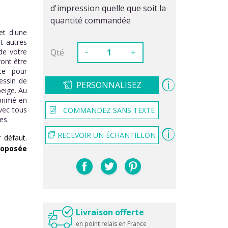
d'impression quelle que soit la
quantité commandée
et d'une
t autres
-
de votre
Qté
+
ont être
ace pour
essin de
PERSONNALISEZ
beige. Au
mprimé en
vec tous
COMMANDEZ SANS TEXTE
es.
RECEVOIR UN ÉCHANTILLON
 défaut.
roposée
Livraison offerte
en point relais en France