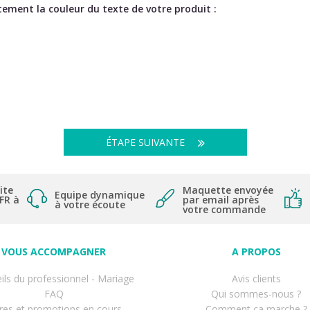
ement la couleur du texte de votre produit :
ÉTAPE SUIVANTE
ite
Maquette envoyée
Equipe dynamique
 FR à
par email après
à votre écoute
votre commande
VOUS ACCOMPAGNER
A PROPOS
ils du professionnel - Mariage
Avis clients
FAQ
Qui sommes-nous ?
res et promotions en cours
Comment ça marche ?