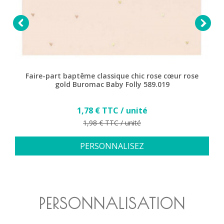


Faire-part baptême classique chic rose cœur rose
gold Buromac Baby Folly 589.019
Prix
1,78 € TTC / unité
Prix de base
1,98 € TTC / unité
PERSONNALISEZ
PERSONNALISATION