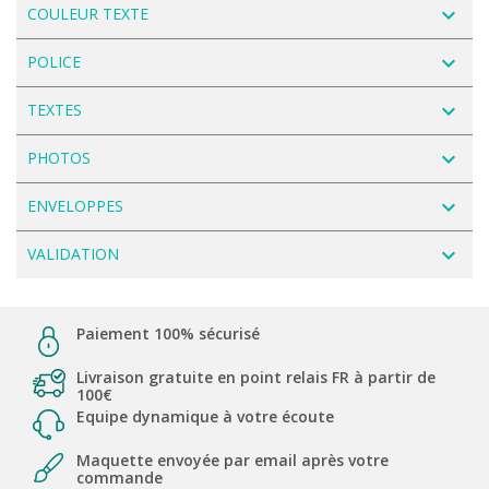
navigate_next
COULEUR TEXTE
navigate_next
POLICE
navigate_next
TEXTES
navigate_next
PHOTOS
navigate_next
ENVELOPPES
navigate_next
VALIDATION
Paiement 100% sécurisé
Livraison gratuite en point relais FR à partir de
100€
Equipe dynamique à votre écoute
Maquette envoyée par email après votre
commande