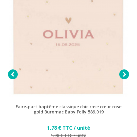


Faire-part baptême classique chic rose cœur rose
gold Buromac Baby Folly 589.019
Prix
1,78 € TTC / unité
Prix de base
1,98 € TTC / unité