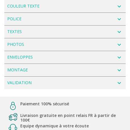
navigate_next
COULEUR TEXTE
navigate_next
POLICE
navigate_next
TEXTES
navigate_next
PHOTOS
navigate_next
ENVELOPPES
navigate_next
MONTAGE
navigate_next
VALIDATION
Paiement 100% sécurisé
Livraison gratuite en point relais FR à partir de
100€
Equipe dynamique à votre écoute