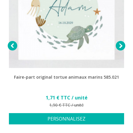


Faire-part original tortue animaux marins 585.021
Prix
1,71 € TTC / unité
Prix de base
1,90 € TTC / unité
PERSONNALISEZ