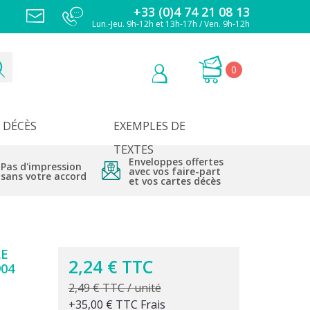
+33 (0)4 74 21 08 13
Lun.-Jeu. 9h-12h et 13h-17h / Ven. 9h-12h
0
DÉCÈS
EXEMPLES DE
TEXTES
Enveloppes offertes
Pas d'impression
avec vos faire-part
sans votre accord
et vos cartes décès
LE
2,24 € TTC
04
2,49 € TTC / unité
+35,00 € TTC Frais