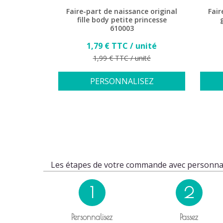
 classique
Faire-part de naissance original
Fair
 Buromac
fille body petite princesse
.100
610003
Prix
nité
1,79 € TTC / unité
Prix de base
ité
1,99 € TTC / unité
SEZ
PERSONNALISEZ
Les étapes de votre commande avec personnal
1
2
Personnalisez
Passez