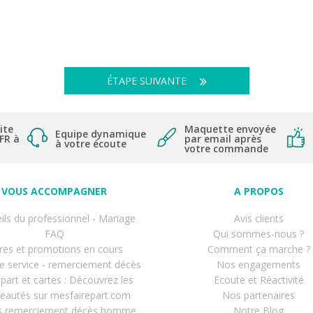
ÉTAPE SUIVANTE
ite
Maquette envoyée
Equipe dynamique
 FR à
par email après
à votre écoute
votre commande
VOUS ACCOMPAGNER
A PROPOS
ils du professionnel - Mariage
Avis clients
FAQ
Qui sommes-nous ?
res et promotions en cours
Comment ça marche ?
de service - remerciement décès
Nos engagements
-part et cartes : Découvrez les
Ecoute et Réactivité
eautés sur mesfairepart.com
Nos partenaires
s remerciement décès homme
Notre Blog