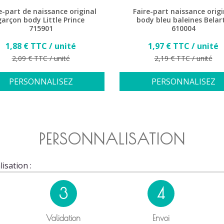
e-part de naissance original
Faire-part naissance origi
garçon body Little Prince
body bleu baleines Belar
715901
610004
Prix
Prix
1,88 € TTC / unité
1,97 € TTC / unité
Prix de base
Prix de base
2,09 € TTC / unité
2,19 € TTC / unité
PERSONNALISEZ
PERSONNALISEZ
PERSONNALISATION
isation :
3
4
Validation
Envoi