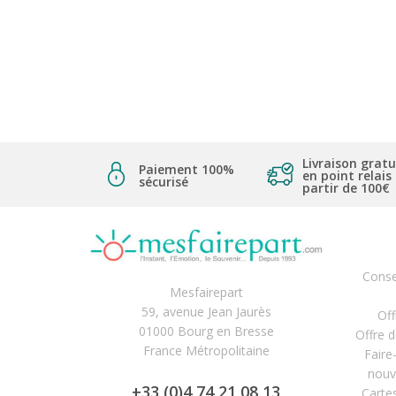
Livraison gratu
Paiement 100%
en point relais
sécurisé
partir de 100€
Conse
Mesfairepart
59, avenue Jean Jaurès
Off
01000 Bourg en Bresse
Offre 
France Métropolitaine
Faire
nouv
+33 (0)4 74 21 08 13
Carte