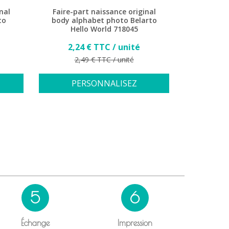
nal
Faire-part naissance original
Faire-par
to
body alphabet photo Belarto
vêteme
Hello World 718045
Buromac
Prix
2,24 € TTC / unité
1,8
Prix de base
Pr
2,49 € TTC / unité
2,
PERSONNALISEZ
PE
5
6
Échange
Impression