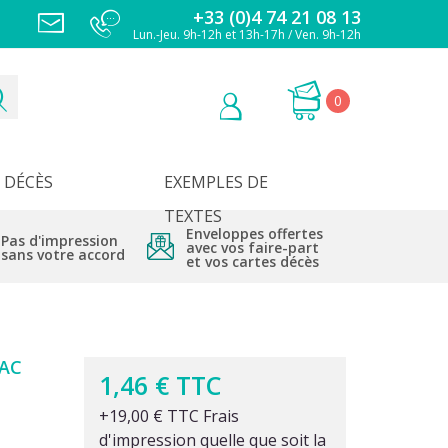
+33 (0)4 74 21 08 13
Lun.-Jeu. 9h-12h et 13h-17h / Ven. 9h-12h
0
DÉCÈS
EXEMPLES DE
TEXTES
Enveloppes offertes
Pas d'impression
avec vos faire-part
sans votre accord
et vos cartes décès
AC
1,46 € TTC
+19,00 € TTC Frais
d'impression quelle que soit la