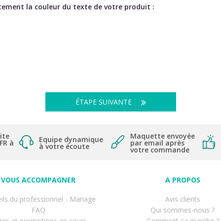
ement la couleur du texte de votre produit :
ÉTAPE SUIVANTE
ite
Maquette envoyée
Equipe dynamique
 FR à
par email après
à votre écoute
votre commande
VOUS ACCOMPAGNER
A PROPOS
ils du professionnel - Mariage
Avis clients
FAQ
Qui sommes-nous ?
res et promotions en cours
Comment ça marche ?