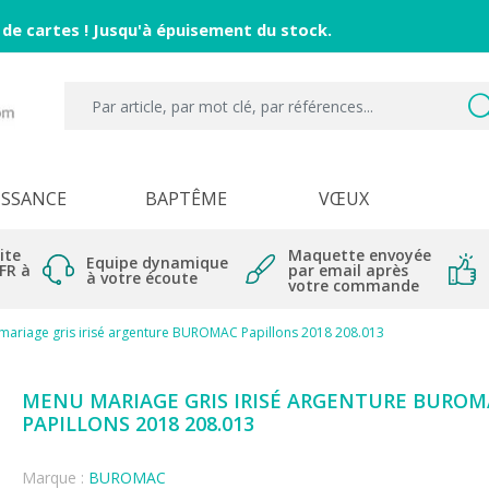
 de cartes ! Jusqu'à épuisement du stock.
ISSANCE
BAPTÊME
VŒUX
ite
Maquette envoyée
Equipe dynamique
 FR à
par email après
à votre écoute
votre commande
mariage gris irisé argenture BUROMAC Papillons 2018 208.013
MENU MARIAGE GRIS IRISÉ ARGENTURE BUROM
PAPILLONS 2018 208.013
Marque :
BUROMAC