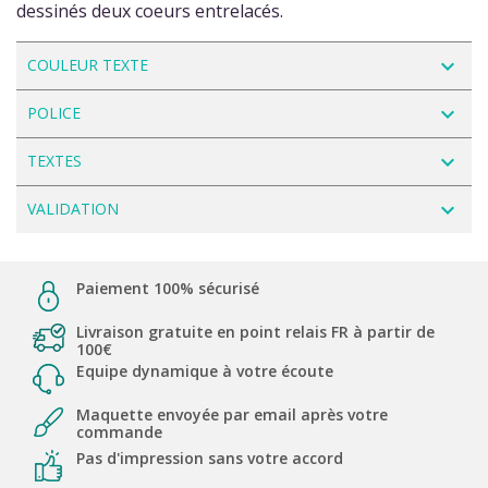
dessinés deux coeurs entrelacés.
navigate_next
COULEUR TEXTE
navigate_next
POLICE
navigate_next
TEXTES
navigate_next
VALIDATION
Paiement 100% sécurisé
Livraison gratuite en point relais FR à partir de
100€
Equipe dynamique à votre écoute
Maquette envoyée par email après votre
commande
Pas d'impression sans votre accord