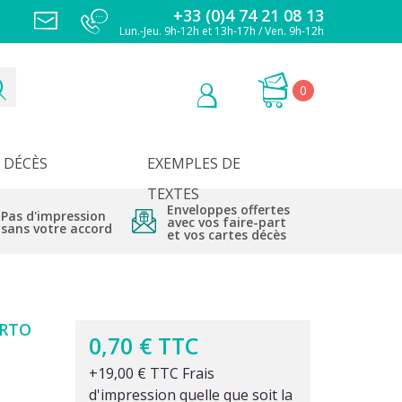
+33 (0)4 74 21 08 13
Lun.-Jeu. 9h-12h et 13h-17h / Ven. 9h-12h
0
DÉCÈS
EXEMPLES DE
TEXTES
Enveloppes offertes
Pas d'impression
avec vos faire-part
sans votre accord
et vos cartes décès
ARTO
0,70 € TTC
+19,00 € TTC Frais
d'impression quelle que soit la