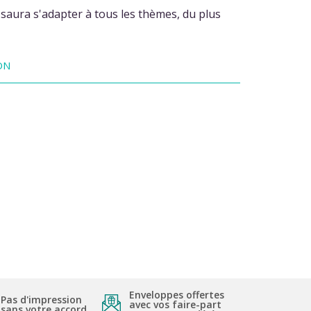
saura s'adapter à tous les thèmes, du plus
ON
Enveloppes offertes
Pas d'impression
avec vos faire-part
sans votre accord