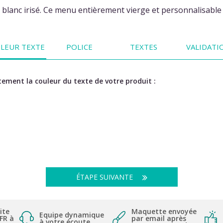
blanc irisé. Ce menu entièrement vierge et personnalisable 
LEUR TEXTE
POLICE
TEXTES
VALIDATI
ement la couleur du texte de votre produit :
ÉTAPE SUIVANTE
ite
Maquette envoyée
Equipe dynamique
 FR à
par email après
à votre écoute