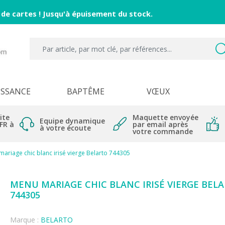
 de cartes ! Jusqu'à épuisement du stock.
ISSANCE
BAPTÊME
VŒUX
ite
Maquette envoyée
Equipe dynamique
 FR à
par email après
à votre écoute
votre commande
ariage chic blanc irisé vierge Belarto 744305
MENU MARIAGE CHIC BLANC IRISÉ VIERGE BEL
744305
Marque :
BELARTO