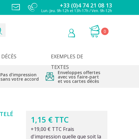
+33 (0)4 74 21 08 13
Lun.-Jeu. 9h-12h et 13h-17h / Ven. 9h-12h
0
DÉCÈS
EXEMPLES DE
TEXTES
Enveloppes offertes
Pas d'impression
avec vos faire-part
sans votre accord
et vos cartes décès
TELÉ
1,15 € TTC
+19,00 € TTC Frais
d'impression quelle que soit la