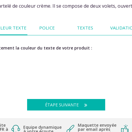
rtelé de couleur crème. Il se compose de deux volets, ouve
LEUR TEXTE
POLICE
TEXTES
VALIDATI
ement la couleur du texte de votre produit :
ÉTAPE SUIVANTE
ite
Maquette envoyée
Equipe dynamique
 FR à
par email après
à votre écoute