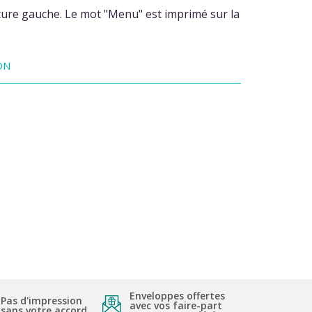
rture gauche. Le mot "Menu" est imprimé sur la
ON
Enveloppes offertes
Pas d'impression
avec vos faire-part
sans votre accord