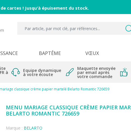
 de cartes ! Jusqu'à épuisement du stock.
ISSANCE
BAPTÊME
VŒUX
ite
Maquette envoyée
Equipe dynamique
 FR à
par email après
à votre écoute
votre commande
mariage classique crème papier martelé Belarto Romantic 726659
MENU MARIAGE CLASSIQUE CRÈME PAPIER MAR
BELARTO ROMANTIC 726659
Marque :
BELARTO