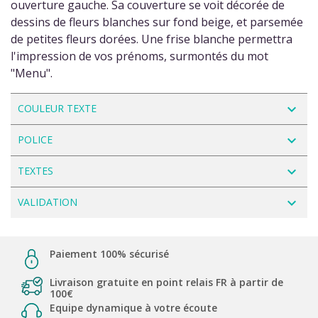
ouverture gauche. Sa couverture se voit décorée de
dessins de fleurs blanches sur fond beige, et parsemée
de petites fleurs dorées. Une frise blanche permettra
l'impression de vos prénoms, surmontés du mot
"Menu".
navigate_next
COULEUR TEXTE
navigate_next
POLICE
navigate_next
TEXTES
navigate_next
VALIDATION
Paiement 100% sécurisé
Livraison gratuite en point relais FR à partir de
100€
Equipe dynamique à votre écoute