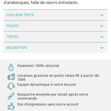
d'arabesques, faite de cœurs entrelacés.
navigate_next
COULEUR TEXTE
navigate_next
POLICE
navigate_next
TEXTES
navigate_next
VALIDATION
Paiement 100% sécurisé
Livraison gratuite en point relais FR à partir de
100€
Equipe dynamique à votre écoute
Maquette envoyée par email après votre
commande
Pas d'impression sans votre accord