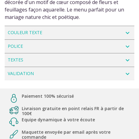
décorée d'un motif de cœur composé de fleurs et
feuillages façon aquarelle. Le menu parfait pour un
mariage nature chic et poétique.
navigate_next
COULEUR TEXTE
navigate_next
POLICE
navigate_next
TEXTES
navigate_next
VALIDATION
Paiement 100% sécurisé
Livraison gratuite en point relais FR à partir de
100€
Equipe dynamique à votre écoute
Maquette envoyée par email après votre
commande