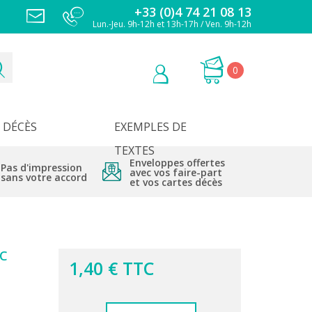
+33 (0)4 74 21 08 13
Lun.-Jeu. 9h-12h et 13h-17h / Ven. 9h-12h
0
DÉCÈS
EXEMPLES DE
TEXTES
Enveloppes offertes
Pas d'impression
avec vos faire-part
sans votre accord
et vos cartes décès
C
1,40 € TTC