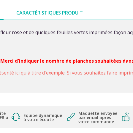
CARACTÉRISTIQUES PRODUIT
 fleur rose et de quelques feuilles vertes imprimées façon a
. Merci d'indiquer le nombre de planches souhaitées dans
ésenté ici qu'à titre d'exemple. Si vous souhaitez faire impr
ite
Maquette envoyée
Equipe dynamique
 FR à
par email après
à votre écoute
votre commande