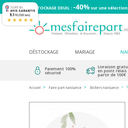
-40%
DESTOCKAGE DEUIL :
sur une sélection
9.7
/10 (1507 avis)
★★★★★
DÉSTOCKAGE
MARIAGE
NA
Livraison gratu
Paiement 100%
en point relais
sécurisé
partir de 100€
1
Accueil
Faire part naissance
Stickers naissance