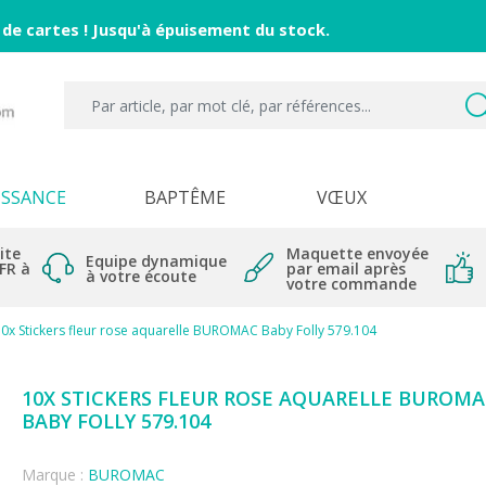
 de cartes ! Jusqu'à épuisement du stock.
ISSANCE
BAPTÊME
VŒUX
ite
Maquette envoyée
Equipe dynamique
 FR à
par email après
à votre écoute
votre commande
0x Stickers fleur rose aquarelle BUROMAC Baby Folly 579.104
10X STICKERS FLEUR ROSE AQUARELLE BUROMA
BABY FOLLY 579.104
Marque :
BUROMAC