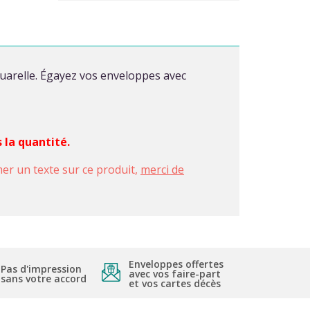
quarelle. Égayez vos enveloppes avec
 la quantité.
imer un texte sur ce produit,
merci de
Enveloppes offertes
Pas d'impression
avec vos faire-part
sans votre accord
et vos cartes décès