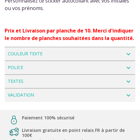
Personnalisez ce sticker autocollant avec vos initiales
ou vos prénoms.
Prix et Livraison par planche de 10. Merci d'indiquer
le nombre de planches souhaitées dans la quantité.
navigate_next
COULEUR TEXTE
navigate_next
POLICE
navigate_next
TEXTES
navigate_next
VALIDATION
Paiement 100% sécurisé
Livraison gratuite en point relais FR à partir de
100€